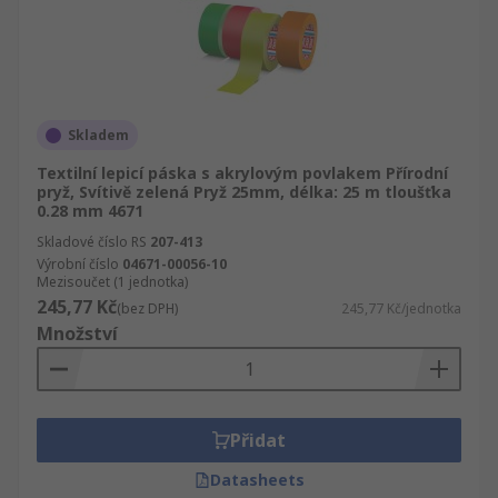
Skladem
Textilní lepicí páska s akrylovým povlakem Přírodní
pryž, Svítivě zelená Pryž 25mm, délka: 25 m tloušťka
0.28 mm 4671
Skladové číslo RS
207-413
Výrobní číslo
04671-00056-10
Mezisoučet (1 jednotka)
245,77 Kč
(bez DPH)
245,77 Kč/jednotka
Množství
Přidat
Datasheets