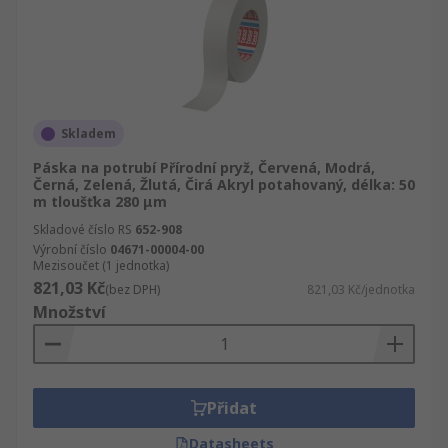
Skladem
Páska na potrubí Přírodní pryž, Červená, Modrá,
Černá, Zelená, Žlutá, Čirá Akryl potahovaný, délka: 50
m tloušťka 280 μm
Skladové číslo RS
652-908
Výrobní číslo
04671-00004-00
Mezisoučet (1 jednotka)
821,03 Kč
(bez DPH)
821,03 Kč/jednotka
Množství
Přidat
Datasheets