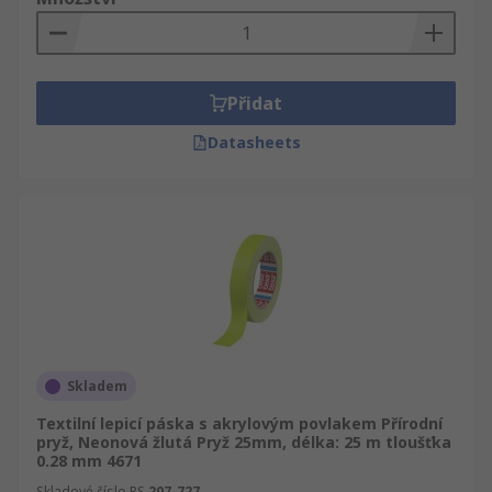
Přidat
Datasheets
Skladem
Textilní lepicí páska s akrylovým povlakem Přírodní
pryž, Neonová žlutá Pryž 25mm, délka: 25 m tloušťka
0.28 mm 4671
Skladové číslo RS
207-727