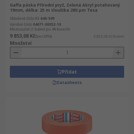
Gaffa páska Přírodní pryž, Zelená Akryl potahovaný
19mm, délka: 25 m tloušťka 280 μm Tesa
Skladové číslo RS
646-949
Výrobní číslo
04671-00052-10
Mezisoučet (1 balení po 48 kusech)
9 853,08 Kč
(bez DPH)
9 853,08 Kč/balení
Množství
Přidat
Datasheets