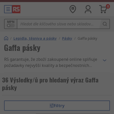
0
MPN
/
Lepidla, těsniva a pásky
/
Pásky
/
Gaffa pásky
Gaffa pásky
RS garantuje, že zboží zakoupené online splňuje
požadavky nejvyšší kvality a bezpečnostních
standartů. Náš zákaznický servis je naší pýchou.
Náš katalog zahrnuje Gaffa pásky, Pásky a
36 Výsledky/ů pro hledaný výraz Gaffa
Lepidla, těsniva a pásky. Naše dodávky jsou velmi
pásky
rychlé a přesné, proto se k Vám Gaffa pásky
dostane vždy včas. RS nabízí široký sortiment
produktů z oblasti Mechanické produkty a
Filtry
nástroje, dále Gaffa pásky, elektrické a