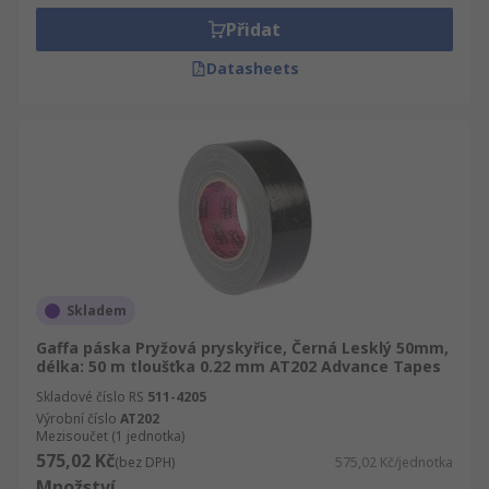
Přidat
Datasheets
Skladem
Gaffa páska Pryžová pryskyřice, Černá Lesklý 50mm,
délka: 50 m tloušťka 0.22 mm AT202 Advance Tapes
Skladové číslo RS
511-4205
Výrobní číslo
AT202
Mezisoučet (1 jednotka)
575,02 Kč
(bez DPH)
575,02 Kč/jednotka
Množství