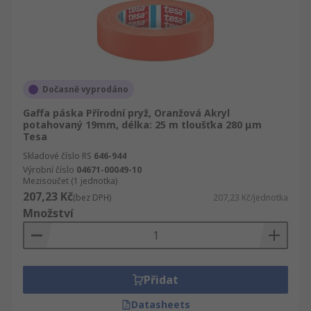
Dočasně vyprodáno
Gaffa páska Přírodní pryž, Oranžová Akryl
potahovaný 19mm, délka: 25 m tloušťka 280 μm
Tesa
Skladové číslo RS
646-944
Výrobní číslo
04671-00049-10
Mezisoučet (1 jednotka)
207,23 Kč
(bez DPH)
207,23 Kč/jednotka
Množství
Přidat
Datasheets