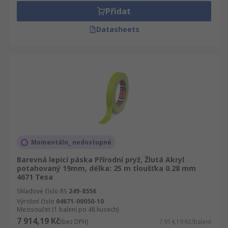
Přidat
Datasheets
Momentáln_ nedostupné
Barevná lepicí páska Přírodní pryž, Žlutá Akryl
potahovaný 19mm, délka: 25 m tloušťka 0.28 mm
4671 Tesa
Skladové číslo RS
249-8556
Výrobní číslo
04671-00050-10
Mezisoučet (1 balení po 48 kusech)
7 914,19 Kč
(bez DPH)
7 914,19 Kč/balení