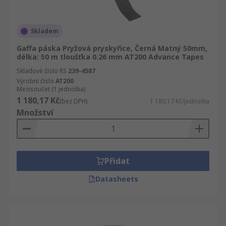
Skladem
Gaffa páska Pryžová pryskyřice, Černá Matný 50mm,
délka: 50 m tloušťka 0.26 mm AT200 Advance Tapes
Skladové číslo RS
239-4587
Výrobní číslo
AT200
Mezisoučet (1 jednotka)
1 180,17 Kč
(bez DPH)
1 180,17 Kč/jednotka
Množství
Přidat
Datasheets