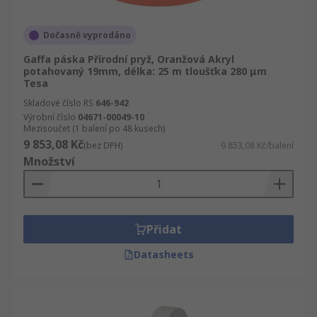
Dočasně vyprodáno
Gaffa páska Přírodní pryž, Oranžová Akryl
potahovaný 19mm, délka: 25 m tloušťka 280 μm
Tesa
Skladové číslo RS
646-942
Výrobní číslo
04671-00049-10
Mezisoučet (1 balení po 48 kusech)
9 853,08 Kč
(bez DPH)
9 853,08 Kč/balení
Množství
Přidat
Datasheets