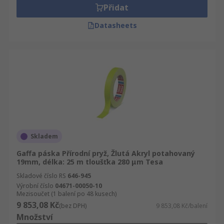
Přidat
Datasheets
Skladem
Gaffa páska Přírodní pryž, Žlutá Akryl potahovaný
19mm, délka: 25 m tloušťka 280 μm Tesa
Skladové číslo RS
646-945
Výrobní číslo
04671-00050-10
Mezisoučet (1 balení po 48 kusech)
9 853,08 Kč
(bez DPH)
9 853,08 Kč/balení
Množství