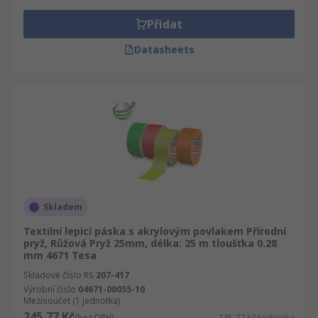
Přidat
Datasheets
Skladem
Textilní lepicí páska s akrylovým povlakem Přírodní
pryž, Růžová Pryž 25mm, délka: 25 m tloušťka 0.28
mm 4671 Tesa
Skladové číslo RS
207-417
Výrobní číslo
04671-00055-10
Mezisoučet (1 jednotka)
245,77 Kč
(bez DPH)
245,77 Kč/jednotka