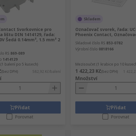
em
Skladem
Contact Svorkovnice pro
Označovač svorek, řada: U
 lištu DIN 1414129, řada:
Phoenix Contact, Označovac
0V Šedá 0.14mm², 1.5 mm² 2
Skladové číslo RS
853-0782
Výrobní číslo
0818166
slo RS
869-089
lo
1414129
(1 balení po 5 kusech)
Mezisoučet (1 krabice po 10 kusec
č
1 422,23 Kč
(bez DPH)
582,92 Kč/balení
(bez DPH)
1 422,2
í
Množství
Přidat
Přidat
Porovnat
Porovnat