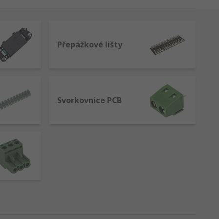
osti Weidmuller, Phoenix Contact, WAGO,
Přepážkové lišty
třeba více připojení najednou. Konektory se
Svorkovnice PCB
í na aplikaci, prostředí a průřezu vodiče
y k vodičové liště. Poté je utažen šroub,