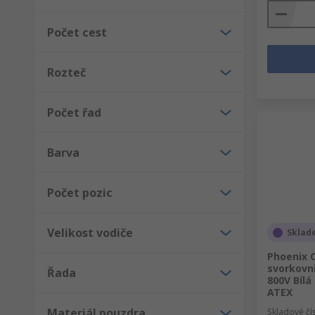
stylů a způsoby připojení. Mezi nejpopulárnější patř
Počet cest
Svorkovnice na lištu DIN, jednoduché, dvojité, tr
Svorkovnice PCB.
Rozteč
Standardní svorkovnice.
Distribuční bloky a společné bloky.
Počet řad
Pojistkové bloky.
Bariérové pásky.
Barva
Počet pozic
Velikost vodiče
Sklad
Phoenix 
svorkovni
Řada
800V Bílá
ATEX
Materiál pouzdra
Skladové čí