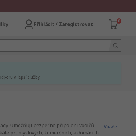
0
ilky
Přihlásit / Zaregistrovat
dporu a lepší služby.
omady. Umožňují bezpečné připojení vodičů
Více
 škále průmyslových, komerčních, a domácích