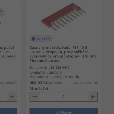
Skladem
e, počet
Zásuvný můstek, řada: FBS 10-5
a: 125
3030213, Propojka, pro použití s:
Šroubová,
Svorkovnice pro montáž na lištu DIN
Phoenix Contact
Skladové číslo RS
652-9440
Výrobní číslo
3030213
Mezisoučet (1 balení po 5 kusech)
462,52 Kč
 Kč/jednotka
(bez DPH)
462,52 Kč/balení
Množství
Přidat