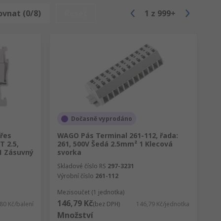
ovnat (0/8)
Reset
1
z
999+
í šroubovák, zasune se vodič a po uvolnění
ných vodičů nebo splétaných vodičů s
Dočasně vyprodáno
řes
WAGO Pás Terminal 261-112, řada:
lištu DIN mohou být jednoduché, dvojité a
T 2.5,
261, 500V Šedá 2.5mm² 1 Klecová
štu DIN jsou ideální pro aplikace s
1 Zásuvný
svorka
Skladové číslo RS
297-3231
Výrobní číslo
261-112
Mezisoučet (1 jednotka)
146,79 Kč
80 Kč/balení
(bez DPH)
146,79 Kč/jednotka
vnice jsou dodávány v široké škále typů,
Množství