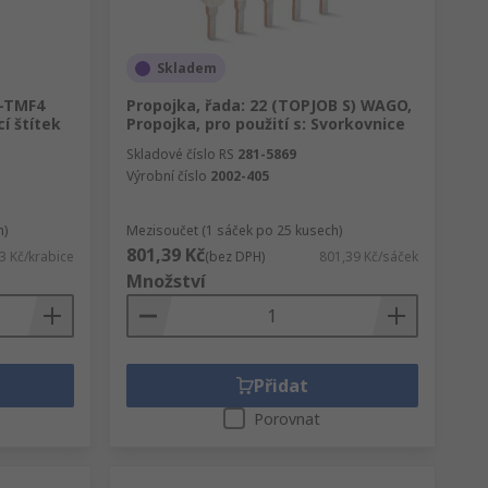
Skladem
C-TMF4
Propojka, řada: 22 (TOPJOB S) WAGO,
í štítek
Propojka, pro použití s: Svorkovnice
Skladové číslo RS
281-5869
Výrobní číslo
2002-405
h)
Mezisoučet (1 sáček po 25 kusech)
801,39 Kč
3 Kč/krabice
(bez DPH)
801,39 Kč/sáček
Množství
Přidat
Porovnat