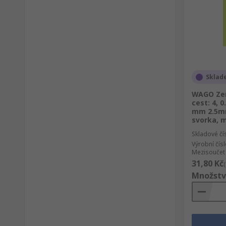
Sklad
WAGO Zem
cest: 4, 
mm 2.5mm
svorka, m
Skladové čí
Výrobní čís
Mezisoučet 
31,80 Kč
Množstv