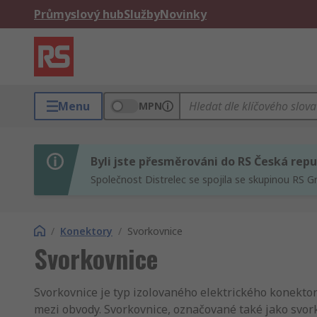
Průmyslový hub
Služby
Novinky
Menu
MPN
Byli jste přesměrováni do RS Česká repu
Společnost Distrelec se spojila se skupinou RS G
/
Konektory
/
Svorkovnice
Svorkovnice
Svorkovnice je typ izolovaného elektrického konekto
mezi obvody. Svorkovnice, označované také jako svork