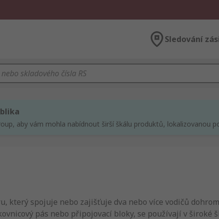
Sledování zás
blika
roup, aby vám mohla nabídnout širší škálu produktů, lokalizovanou po
ru, který spojuje nebo zajišťuje dva nebo více vodičů dohr
ovnicový pás nebo připojovací bloky, se používají v široké