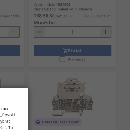
Výrobní číslo
1051003
Mezisoučet (1 balení po 10 kusech)
198,58 Kč
 Kč/jednotka
(bez DPH)
198,58 Kč/balení
Množství
Přidat
Porovnat
izaci
„Povolit
vybrat
Omezen_ stav zásob
še“. To