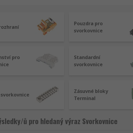
valitních komponent od předních dodavatelů, včetně společn
Pouzdra pro
rozhraní
svorkovnice
ení, ovládání, automatizaci a zpracování signálu, kde je po
ů nebo elektrických skříní.
nství pro
Standardní
nice
svorkovnice
pu ukončení. Typ technologie připojení, kterou zvolíte, závis
ispozici v několika typech, patří mezi ně
Zásuvné bloky
 svorkovnice
Terminal
ipojení. Vodiče jsou vloženy do svorkovnice a jsou přitlačen
sledky/ů pro hledaný výraz Svorkovnice