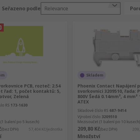
Seřazeno podle
Relevance
Por
vají pružinový upínací mechanismus. Do svorkovnice se vlož
mi bezpečné a ideální v prostředích s vysokými vibracemi.
ič do mezery připojení. Zásuvné typy umožňují použití pev
t nářadí a umožňují rychlou instalaci.
em
Skladem
orkovnice PCB, rozteč: 2.54
Phoenix Contact Napájení p
 které se dnes používají, je typ na lištu DIN. Konektory na 
 řad: 1, počet kontaktů: 5,
svorkovnici 3209510, řada: P
nici a namontovány do panelů nebo skříní. Svorkovnice na li
otvor, Zelená
800V Šedá 0.14mm², 4 mm² 
ATEX
slo RS
173-1630
Skladové číslo RS
687-9414
Výrobní číslo
3209510
(1 balení po 5 kusech)
Mezisoučet (1 balení po 10 kusech)
č
209,80 Kč
(bez DPH)
57,404 Kč/jednotka
(bez DPH)
209,
ých svorkovnic, které vyhovují vašim potřebám. Naše svorko
í
Množství