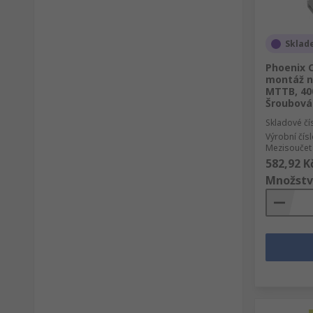
Sklad
Phoenix 
montáž na
MTTB, 40
Šroubová
Skladové čí
Výrobní čís
Mezisoučet 
582,92 K
Množstv