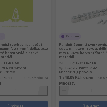
em
Skladem
nicí svorkovnice, počet
Panduit Zemnicí svorkovnic
0.08mm², 2.5 mm², délka: 23.2
cest: 6, 14AWG, 4 AWG, délk
² barva Šedá Klecová
mm UGB2/0 barva Stříbrná 
ateriál
materiál
slo RS
609-646
Skladové číslo RS
840-7749
lo
261-331/342-000
Výrobní číslo
UGB2/0-414-6
(1 jednotka)
Mezisoučet (1 jednotka)
1 248,09 Kč
(bez DPH)
31,80 Kč/jednotka
(bez DPH)
1 248,09
í
Množství
Přidat
Přidat