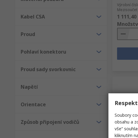
Výrobní čís
Mezisoučet 
Kabel CSA
1 111,40
Množstv
Proud
Pohlaví konektoru
Proud sady svorkovnic
Napětí
Respekt
Orientace
Soubory coo
Způsob připojení vodičů
obsahu a zo
vše“ souhla
Sklad
kliknutím n