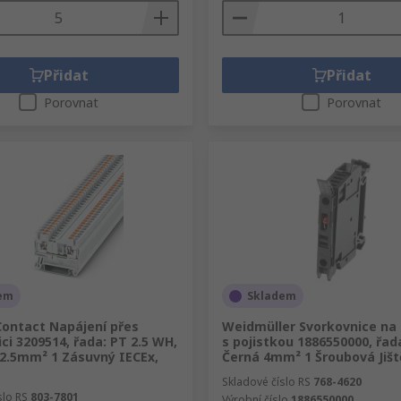
í
ojité.
Přidat
Přidat
Porovnat
Porovnat
em
Skladem
Contact Napájení přes
Weidmüller Svorkovnice na 
ci 3209514, řada: PT 2.5 WH,
s pojistkou 1886550000, řad
 2.5mm² 1 Zásuvný IECEx,
Černá 4mm² 1 Šroubová Jišt
Skladové číslo RS
768-4620
slo RS
803-7801
Výrobní číslo
1886550000