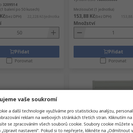
lo
3209514
(1 balení po 50 kusech)
Mezisoučet (1 jednotka)
 Kč
153,88 Kč
(bez DPH)
22,228 Kč/jednotka
(bez DPH)
153,88
í
Množství
Přidat
Přidat
Porovnat
Porovnat
ujeme vaše soukromí
kie a další technologie využíváme pro statistickou analýzu, personal
brazování reklam na webových stránkách třetích stran. Kliknutím na 
síte se zpracováním všech souborů cookie. Soubory cookie můžete 
em
Skladem
a „Upravit nastavení“. Pokud si to nepřejete, klikněte na „Odmítnout v