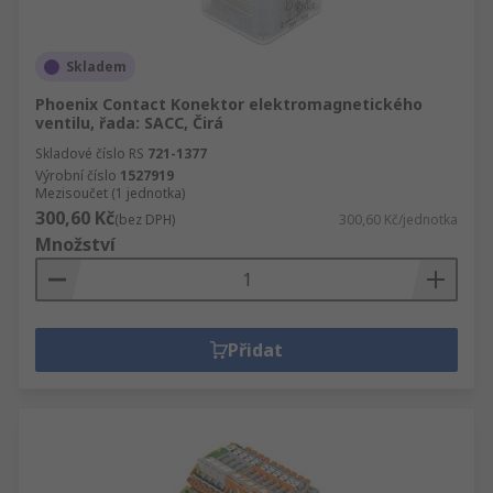
Skladem
Phoenix Contact Konektor elektromagnetického
ventilu, řada: SACC, Čirá
Skladové číslo RS
721-1377
Výrobní číslo
1527919
Mezisoučet (1 jednotka)
300,60 Kč
(bez DPH)
300,60 Kč/jednotka
Množství
Přidat