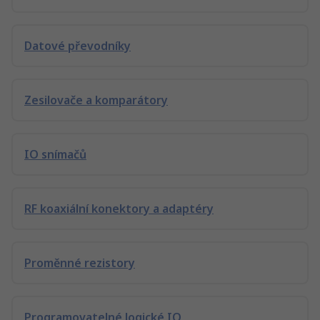
Datové převodníky
Zesilovače a komparátory
IO snímačů
RF koaxiální konektory a adaptéry
Proměnné rezistory
Programovatelné logické IO