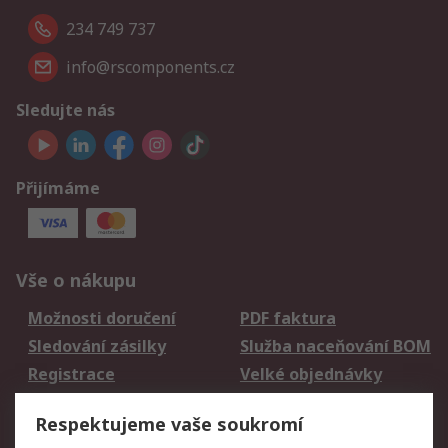
234 749 737
info@rscomponents.cz
Sledujte nás
Přijímáme
Vše o nákupu
Možnosti doručení
PDF faktura
Sledování zásilky
Služba naceňování BOM
Registrace
Velké objednávky
Vrácení zboží
Respektujeme vaše soukromí