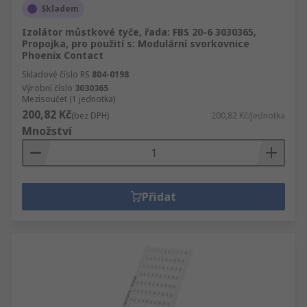
Skladem
Izolátor můstkové tyče, řada: FBS 20-6 3030365,
Propojka, pro použití s: Modulární svorkovnice
Phoenix Contact
Skladové číslo RS
804-0198
Výrobní číslo
3030365
Mezisoučet (1 jednotka)
200,82 Kč
(bez DPH)
200,82 Kč/jednotka
Množství
Přidat