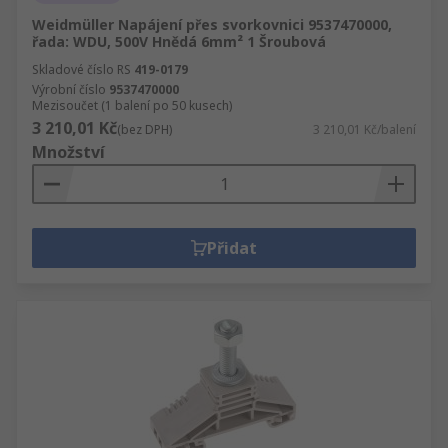
Weidmüller Napájení přes svorkovnici 9537470000,
řada: WDU, 500V Hnědá 6mm² 1 Šroubová
Skladové číslo RS
419-0179
Výrobní číslo
9537470000
Mezisoučet (1 balení po 50 kusech)
3 210,01 Kč
(bez DPH)
3 210,01 Kč/balení
Množství
Přidat