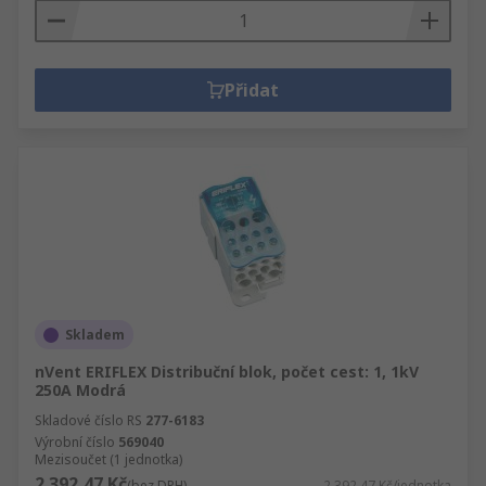
Přidat
Skladem
nVent ERIFLEX Distribuční blok, počet cest: 1, 1kV
250A Modrá
Skladové číslo RS
277-6183
Výrobní číslo
569040
Mezisoučet (1 jednotka)
2 392,47 Kč
(bez DPH)
2 392,47 Kč/jednotka