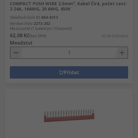
COMPACT PUSH WIRE 2.5mm², Kabel Čirá, počet cest:
2 24A, 16AWG, 20 AWG, 450V
Skladové číslo RS
864-8313
Výrobní číslo
2273-202
Mezisoučet (1 balení po 10 kusech)
62,08 Kč
(bez DPH)
62,08 Kč/balení
Množství
Přidat