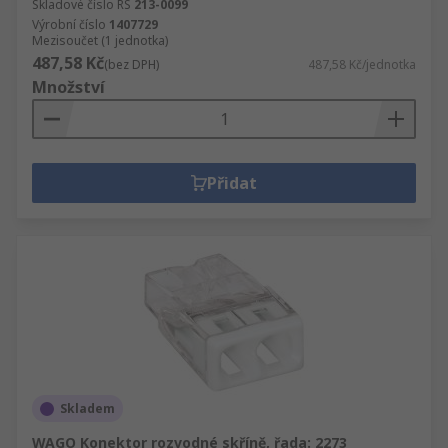
Skladové číslo RS
213-0099
Výrobní číslo
1407729
Mezisoučet (1 jednotka)
487,58 Kč
(bez DPH)
487,58 Kč/jednotka
Množství
Přidat
Skladem
WAGO Konektor rozvodné skříně, řada: 2273