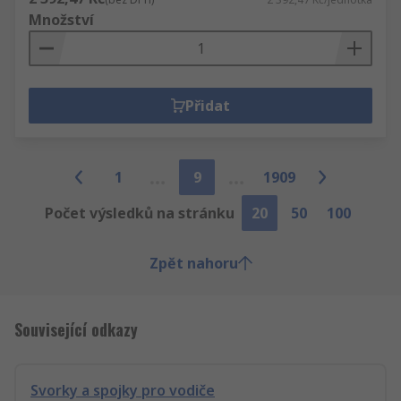
Množství
Přidat
1
9
1909
Počet výsledků na stránku
20
50
100
Zpět nahoru
Související odkazy
Svorky a spojky pro vodiče