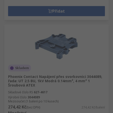
Přidat
Skladem
Phoenix Contact Napájení přes svorkovnici 3044089,
řada: UT 2.5 BU, 1kV Modrá 0.14mm², 4 mm² 1
Šroubová ATEX
Skladové číslo RS
627-4617
Výrobní číslo
3044089
Mezisoučet (1 balení po 10 kusech)
274,42 Kč
(bez DPH)
274,42 Kč/balení