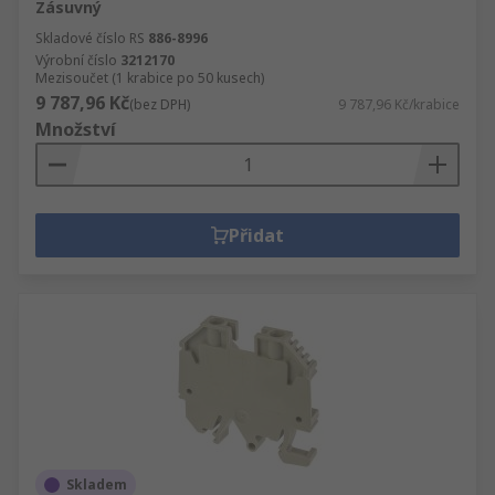
Zásuvný
Distribuční bloky a společné bloky.
Skladové číslo RS
886-8996
Pojistkové bloky.
Výrobní číslo
3212170
Mezisoučet (1 krabice po 50 kusech)
Bariérové pásky.
9 787,96 Kč
(bez DPH)
9 787,96 Kč/krabice
Množství
Přidat
Skladem