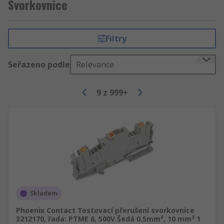
Svorkovnice
DIN. Konektory na lištu DIN mohou být
jednoduché, dvojité a trojité. Svorkovnice jsou
jednoduše připnuty na kolejnici a namontovány
Filtry
do panelů nebo skříní. Svorkovnice na lištu DIN
jsou ideální pro aplikace s omezeným prostorem.
Seřazeno podle
Relevance
Typy svorkovnic
9
z
999+
Společnost RS poskytuje širokou škálu vysoce
výkonných svorkovnic, které vyhovují vašim
potřebám. Naše svorkovnice jsou dodávány v
široké škále typů, stylů a způsoby připojení. Mezi
nejpopulárnější patří
Svorkovnice na lištu DIN, jednoduché,
dvojité, trojité.
Skladem
Svorkovnice PCB.
Phoenix Contact Testovací přerušení svorkovnice
Standardní svorkovnice.
3212170, řada: PTME 6, 500V Šedá 0.5mm², 10 mm² 1