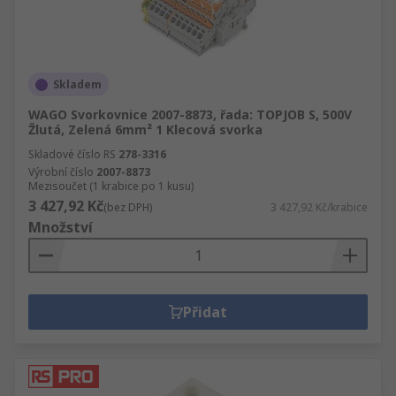
Skladem
WAGO Svorkovnice 2007-8873, řada: TOPJOB S, 500V
Žlutá, Zelená 6mm² 1 Klecová svorka
Skladové číslo RS
278-3316
Výrobní číslo
2007-8873
Mezisoučet (1 krabice po 1 kusu)
3 427,92 Kč
(bez DPH)
3 427,92 Kč/krabice
Množství
Přidat