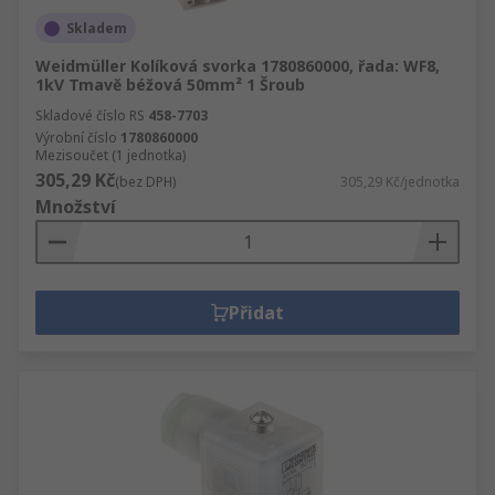
Skladem
Weidmüller Kolíková svorka 1780860000, řada: WF8,
1kV Tmavě béžová 50mm² 1 Šroub
Skladové číslo RS
458-7703
Výrobní číslo
1780860000
Mezisoučet (1 jednotka)
305,29 Kč
(bez DPH)
305,29 Kč/jednotka
Množství
Přidat