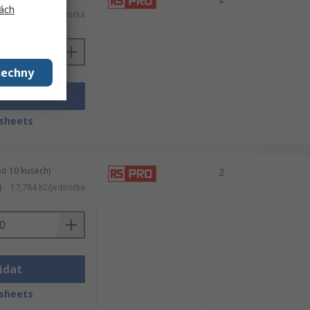
ách
)
69,702 Kč/jednotka
šechny
idat
sheets
po 10 kusech)
2
)
17,784 Kč/jednotka
idat
sheets