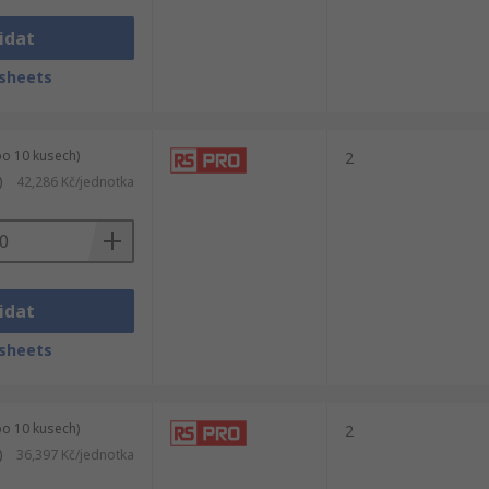
idat
sheets
po 10 kusech)
2
)
42,286 Kč/jednotka
idat
sheets
po 10 kusech)
2
)
36,397 Kč/jednotka