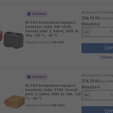
Mezisoučet (1 sáček 
Skladem
234,16 Kč
(bez DPH
RS PRO Kompaktní napájecí
Množství
konektor, řada: AM-1015E,
formát pólů: 2, Kabel, 500V dc
25A, 120 °C, -20 °C
Skladové číslo RS
180-5391
Př
Data
Mezisoučet (1 sáček 
Skladem
374,70 Kč
(bez DPH
RS PRO Kompaktní napájecí
Množství
konektor, řada: XT60, formát
pólů: 2, Kabel, 500V dc 30A, 120
°C, -20 °C
Skladové číslo RS
180-5372
Př