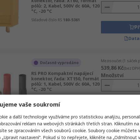
konektor, řada: XT60, formát
pólů: 2, Kabel, 500V dc 60A, 120
°C, -20 °C
Skladové číslo RS
180-5361
Př
Data
Mezisoučet (1 sáček 
Dočasně vyprodáno
539,86 Kč
(bez DPH
RS PRO Kompaktní napájecí
Množství
konektor, řada: XT150, formát
pólů: 1, Kabel, 500V dc 60A, 120
°C, -20 °C
Skladové číslo RS
180-5387
ujeme vaše soukromí
Př
Data
kie a další technologie využíváme pro statistickou analýzu, personal
brazování reklam na webových stránkách třetích stran. Kliknutím na 
síte se zpracováním všech souborů cookie. Soubory cookie můžete 
a „Upravit nastavení“. Pokud si to nepřejete, klikněte na „Odmítnout v
Mezisoučet (1 sáček 