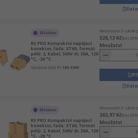
Data
Mezisoučet (1 sáček 
Skladem
526,13 Kč
(bez DPH
RS PRO Kompaktní napájecí
Množství
konektor, řada: XT60, formát
pólů: 2, Kabel, 500V dc 30A, 120
°C, -20 °C
Skladové číslo RS
180-5369
Př
Data
Mezisoučet (1 sáček 
Skladem
363,97 Kč
(bez DPH
RS PRO Kompaktní napájecí
Množství
konektor, řada: XT60, formát
pólů: 2, Kabel, 500V dc 30A, 120
°C, -20 °C