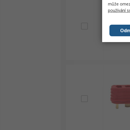
může omezit
používání 
Odm