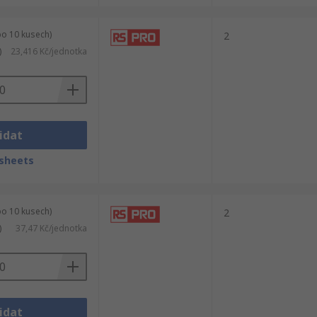
po 10 kusech)
2
)
23,416 Kč/jednotka
idat
sheets
po 10 kusech)
2
)
37,47 Kč/jednotka
idat