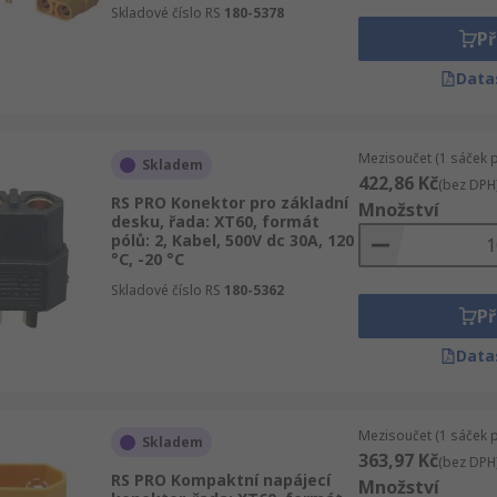
Skladové číslo RS
180-5378
Př
Data
Mezisoučet (1 sáček 
Skladem
422,86 Kč
(bez DPH
RS PRO Konektor pro základní
Množství
desku, řada: XT60, formát
pólů: 2, Kabel, 500V dc 30A, 120
°C, -20 °C
Skladové číslo RS
180-5362
Př
Data
Mezisoučet (1 sáček 
Skladem
363,97 Kč
(bez DPH
RS PRO Kompaktní napájecí
Množství