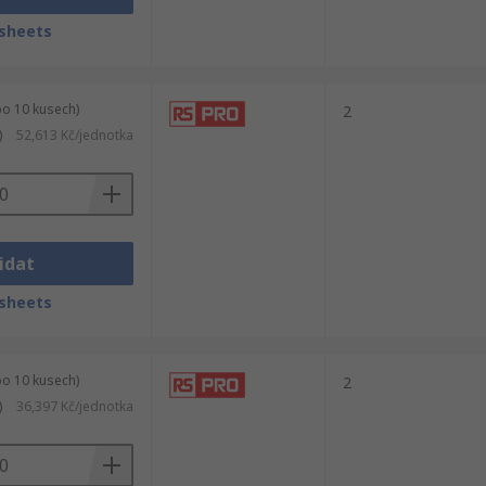
sheets
po 10 kusech)
2
)
52,613 Kč/jednotka
idat
sheets
po 10 kusech)
2
)
36,397 Kč/jednotka