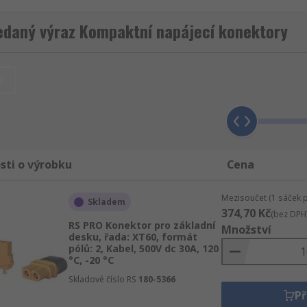
ikostí a možností pokovování.
edaný výraz Kompaktní napájecí konektory
avržena ve formátu zástrček či zásuvek pro různé koncové 
t
ě jmenovité napětí, materiál pouzdra, pokovení kontaktů, zá
ektory používají?
sti o výrobku
Cena
noho využití tam, kde je potřeba připojení malého, ale nižš
v topení, osvětlení, divadelních a všeobecných průmyslových
Mezisoučet (1 sáček 
Skladem
síťovým napětím.
374,70 Kč
(bez DPH
RS PRO Konektor pro základní
Množství
desku, řada: XT60, formát
pólů: 2, Kabel, 500V dc 30A, 120
°C, -20 °C
Skladové číslo RS
180-5366
Př