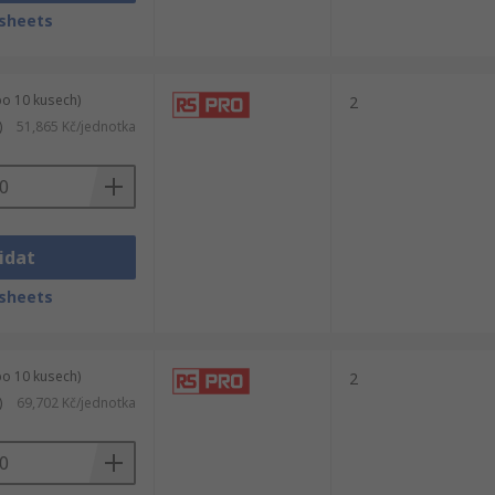
sheets
po 10 kusech)
2
)
51,865 Kč/jednotka
idat
sheets
po 10 kusech)
2
)
69,702 Kč/jednotka