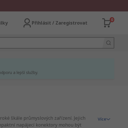
0
ilky
Přihlásit / Zaregistrovat
dporu a lepší služby.
oké škále průmyslových zařízení. Jejich
Více
ompaktní napájecí konektory mohou být