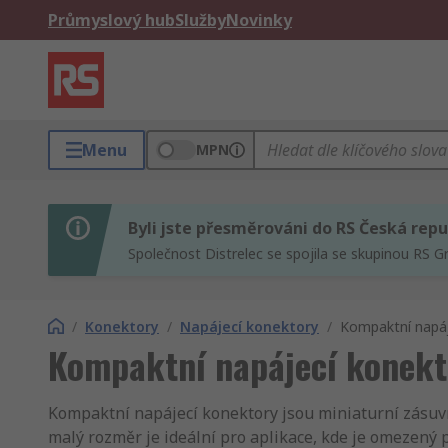
Průmyslový hub
Služby
Novinky
Menu
MPN
Byli jste přesměrováni do RS Česká repu
Společnost Distrelec se spojila se skupinou RS G
/
Konektory
/
Napájecí konektory
/
Kompaktní napáj
Kompaktní napájecí konekt
Kompaktní napájecí konektory jsou miniaturní zásuvn
malý rozměr je ideální pro aplikace, kde je omezený