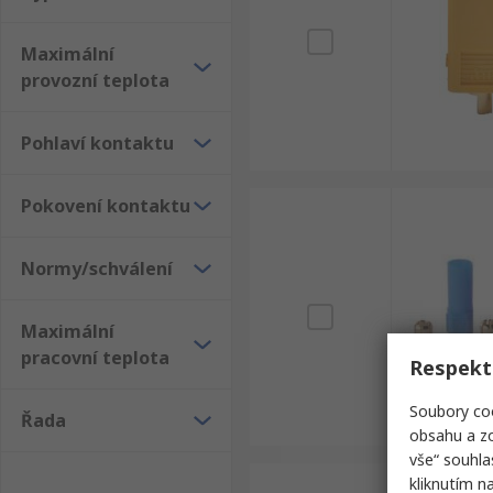
Maximální
provozní teplota
Pohlaví kontaktu
Pokovení kontaktu
Normy/schválení
Maximální
pracovní teplota
Respekt
Soubory coo
Řada
obsahu a zo
vše“ souhla
kliknutím n