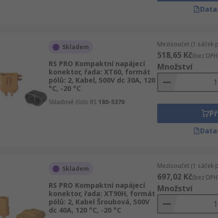
Data
Mezisoučet (1 sáček 
Skladem
518,65 Kč
(bez DPH
RS PRO Kompaktní napájecí
Množství
konektor, řada: XT60, formát
pólů: 2, Kabel, 500V dc 30A, 120
°C, -20 °C
Skladové číslo RS
180-5370
Př
Data
Mezisoučet (1 sáček 
Skladem
697,02 Kč
(bez DPH
RS PRO Kompaktní napájecí
Množství
konektor, řada: XT90H, formát
pólů: 2, Kabel Šroubová, 500V
dc 40A, 120 °C, -20 °C