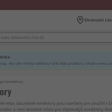
Sledování zás
blika
roup, aby vám mohla nabídnout širší škálu produktů, lokalizovanou po
ecí konektory
ory
é nebo zásuvkové konektory. Jsou navrženy pro použití v šir
 prostor a není dostatek místa pro objemnější konektory. K