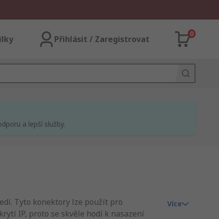
0
ilky
Přihlásit / Zaregistrovat
dporu a lepší služby.
dí. Tyto konektory lze použít pro
Více
ytí IP, proto se skvěle hodí k nasazení