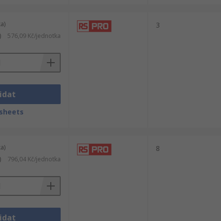
a)
3
)
576,09 Kč/jednotka
idat
sheets
a)
8
)
796,04 Kč/jednotka
idat