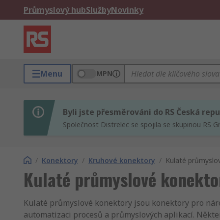
Průmyslový hub
Služby
Novinky
Menu
MPN
Byli jste přesměrováni do RS Česká repu
Společnost Distrelec se spojila se skupinou RS G
/
Konektory
/
Kruhové konektory
/
Kulaté průmyslo
Kulaté průmyslové konekto
Kulaté průmyslové konektory jsou konektory pro nároč
automatizaci procesů a průmyslových aplikací. Někte