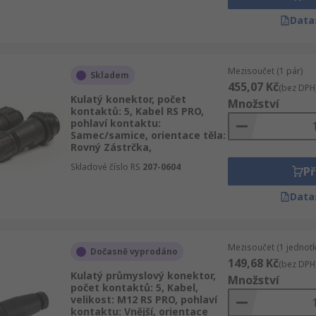
Data
Mezisoučet (1 pár)
Skladem
455,07 Kč
(bez DPH
Kulatý konektor, počet
Množství
kontaktů: 5, Kabel RS PRO,
pohlaví kontaktu:
Samec/samice, orientace těla:
Rovný Zástrčka,
Skladové číslo RS
207-0604
Př
Data
Mezisoučet (1 jednotk
Dočasně vyprodáno
149,68 Kč
(bez DPH
Kulatý průmyslový konektor,
Množství
počet kontaktů: 5, Kabel,
velikost: M12 RS PRO, pohlaví
kontaktu: Vnější, orientace