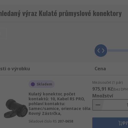
o průmyslové a automatizační aplikace jsou vícekolíkové kon
hledaný výraz Kulaté průmyslové konektory
dnou montáží vám pomůže s rychlým spuštěním projektu. K
vat a sestavit.
t
sti o výrobku
Cena
Mezisoučet (1 pár)
Skladem
975,91 Kč
(bez DPH
Kulatý konektor, počet
Množství
kontaktů: 10, Kabel RS PRO,
pohlaví kontaktu:
vají?
Samec/samice, orientace těla:
Rovný Zástrčka,
 signálů nebo pro napájení elektrických zařízení pomocí ko
Skladové číslo RS
207-0658
Př