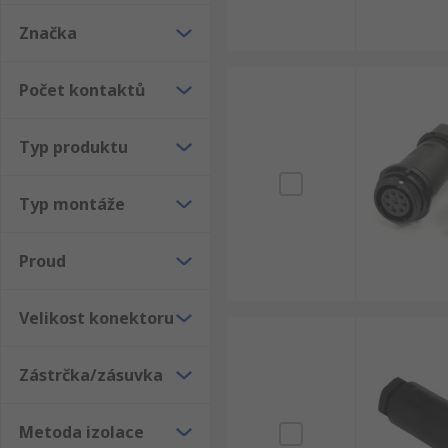
případech jsou kulaté konektory navrženy tak, aby sp
napájení a přenos signálu.
Značka
Aplikace:
Počet kontaktů
Automatizace výroby a průmyslová automatizac
Typ produktu
Výroba
Řízení procesů
Typ montáže
Průmyslové sítě
Měření a přístrojové vybavení
Proud
Velikost konektoru
Zástrčka/zásuvka
Metoda izolace