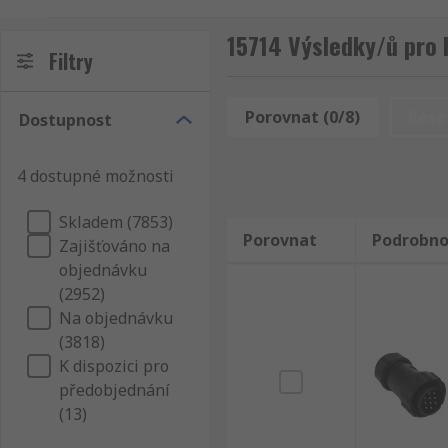
v prostředí s vysokou vlhkostí. Kulaté konektory pr
kovovém pouzdře.
15714 Výsledky/ů pro 
Filtry
Naše řada průmyslových kulatých konektorů se sna
sestavené, nabízíme také řadu, kterou je třeba krimpo
Porovnat (0/8)
Rese
Dostupnost
Běžně používané velikosti:
4 dostupné možnosti
M12
Skladem (7853)
M8
Porovnat
Podrobno
Zajišťováno na
M23
objednávku
(2952)
M9
Na objednávku
Miniaturní
(3818)
K dispozici pro
K čemu se průmyslové kulaté konektory použí
předobjednání
(13)
Typicky slouží pro přenosy dat, přenosy elektrických