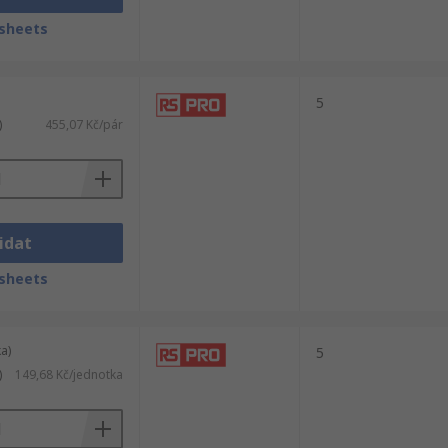
sheets
5
)
455,07 Kč/pár
idat
sheets
a)
5
)
149,68 Kč/jednotka