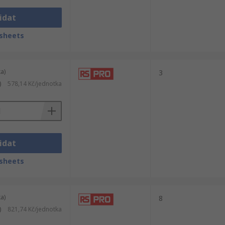
idat
sheets
a)
3
)
578,14 Kč/jednotka
idat
sheets
a)
8
)
821,74 Kč/jednotka