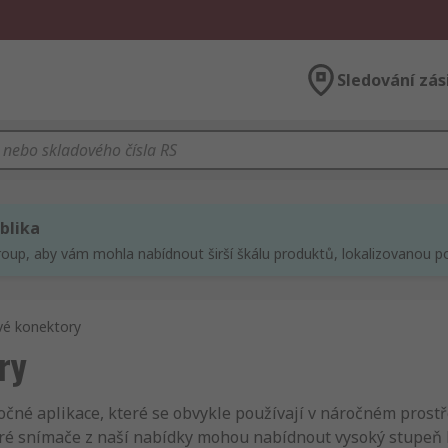
Sledování zás
blika
roup, aby vám mohla nabídnout širší škálu produktů, lokalizovanou po
vé konektory
ry
né aplikace, které se obvykle používají v náročném prostře
ré snímače z naší nabídky mohou nabídnout vysoký stupeň kr