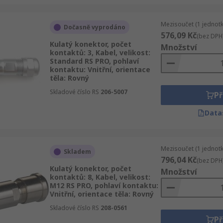
Mezisoučet (1 jednotk
Dočasně vyprodáno
576,09 Kč
(bez DPH
Kulatý konektor, počet
Množství
kontaktů: 3, Kabel, velikost:
Standard RS PRO, pohlaví
kontaktu: Vnitřní, orientace
těla: Rovný
Skladové číslo RS
206-5007
Př
Data
Mezisoučet (1 jednotk
Skladem
796,04 Kč
(bez DPH
Kulatý konektor, počet
Množství
kontaktů: 8, Kabel, velikost:
M12 RS PRO, pohlaví kontaktu:
Vnitřní, orientace těla: Rovný
Skladové číslo RS
208-0561
Př