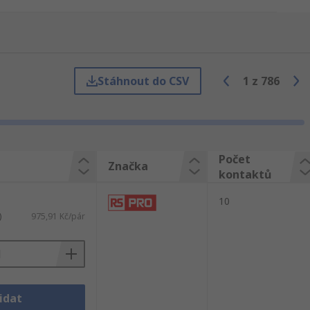
ektory obvykle uložené v plastovém nebo
onektory obvykle dodáváme předem
Stáhnout do CSV
1
z
786
Počet
Značka
kontaktů
10
)
975,91 Kč/pár
nektorů různých standardů. V některých
idat