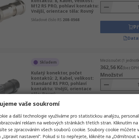
kontaktů: 8, Kabel, velikost:
M12 RS PRO, pohlaví kontaktu:
Vnější, orientace těla: Rovný
Skladové číslo RS
208-0568
Př
Data
Mezisoučet (1 jednotk
Skladem
362,56 Kč
(bez DPH
Kulatý konektor, počet
Množství
kontaktů: 2, Kabel, velikost:
Standard RS PRO, pohlaví
kontaktu: Vnější, orientace
těla: Rovný
ujeme vaše soukromí
Skladové číslo RS
207-2303
Př
Data
kie a další technologie využíváme pro statistickou analýzu, personal
brazování reklam na webových stránkách třetích stran. Kliknutím na 
síte se zpracováním všech souborů cookie. Soubory cookie můžete 
a „Upravit nastavení“. Pokud si to nepřejete, klikněte na „Odmítnout v
Mezisoučet (1 jednotk