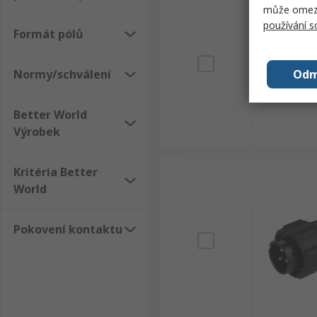
může omezit
používání 
Formát pólů
Normy/schválení
Odm
Better World
Výrobek
Kritéria Better
World
Pokovení kontaktu