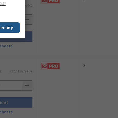
ách
)
417,29 Kč/jednotka
šechny
idat
sheets
3
)
482,31 Kč/sada
idat
sheets