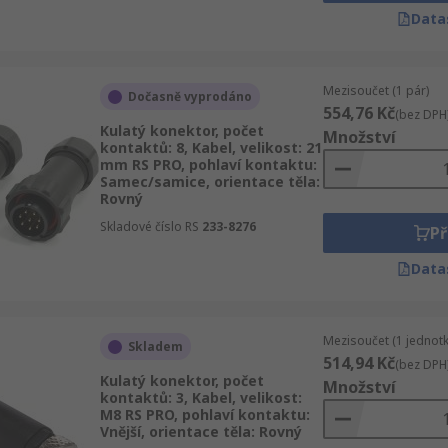
olu s napájením přenášely více typů dat. Tyto typy vícekol
Data
Mezisoučet (1 pár)
Dočasně vyprodáno
554,76 Kč
(bez DPH
e
Kulatý konektor, počet
Množství
kontaktů: 8, Kabel, velikost: 21
mm RS PRO, pohlaví kontaktu:
Samec/samice, orientace těla:
Rovný
Skladové číslo RS
233-8276
Př
Data
Mezisoučet (1 jednotk
Skladem
514,94 Kč
(bez DPH
Kulatý konektor, počet
Množství
kontaktů: 3, Kabel, velikost:
M8 RS PRO, pohlaví kontaktu:
Vnější, orientace těla: Rovný