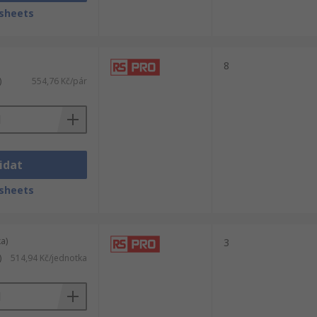
íkových konektorů se používají pro současné
sheets
8
)
554,76 Kč/pár
idat
sheets
a)
3
)
514,94 Kč/jednotka