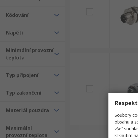
Kódování
Napětí
Minimální provozní
teplota
Typ připojení
Typ zakončení
Respekt
Materiál pouzdra
Soubory coo
obsahu a zo
Maximální
vše“ souhla
provozní teplota
kliknutím n