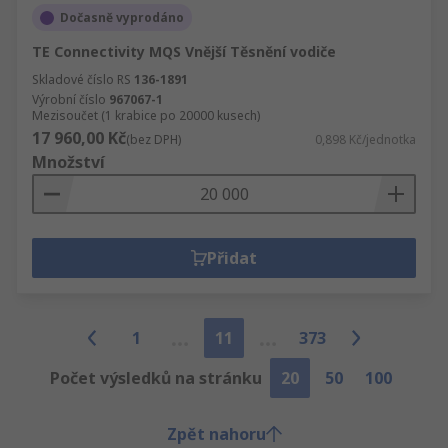
Dočasně vyprodáno
TE Connectivity MQS Vnější Těsnění vodiče
Skladové číslo RS
136-1891
Výrobní číslo
967067-1
Mezisoučet (1 krabice po 20000 kusech)
17 960,00 Kč
(bez DPH)
0,898 Kč/jednotka
Množství
Přidat
1
11
373
Počet výsledků na stránku
20
50
100
Zpět nahoru