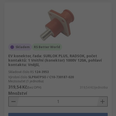
Skladem
RS Better World
EV konektor, řada: SURLOK PLUS, RADSOK, počet
kontaktů: 1 Vnitřní (konektor) 1000V 120A, pohlaví
kontaktu: Vnější,
Skladové číslo RS
124-3953
Výrobní číslo
SLPRATPSO / C10-730187-020
Mezisoučet (1 jednotka)
319,54 Kč
(bez DPH)
319,54 Kč/jednotka
Množství