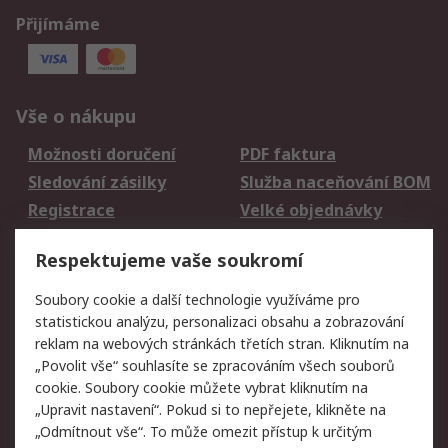
Přijímáme
Vše o nákupu
Možnosti doručení
PDF faktura
Sledování zásilky
Služba naceňování BOM
Registrace
Velké objednávky
Vrácení zboží
Respektujeme vaše soukromí
Právní
Soubory cookie a další technologie využíváme pro
statistickou analýzu, personalizaci obsahu a zobrazování
Autorská práva
Obchodní podmínky
reklam na webových stránkách třetích stran. Kliknutím na
společnosti RS
„Povolit vše“ souhlasíte se zpracováním všech souborů
Prohlášení o ochraně
Zabezpečení
cookie. Soubory cookie můžete vybrat kliknutím na
údajů
elektronické pošty
„Upravit nastavení“. Pokud si to nepřejete, klikněte na
Zásady pro soubory
Zásady ochrany
„Odmítnout vše“. To může omezit přístup k určitým