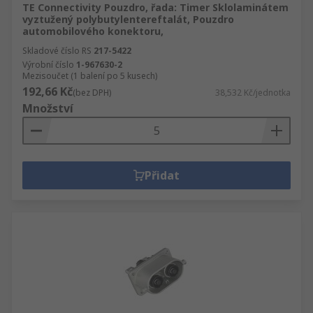
TE Connectivity Pouzdro, řada: Timer Sklolaminátem
vyztužený polybutylentereftalát, Pouzdro
automobilového konektoru,
Skladové číslo RS
217-5422
Výrobní číslo
1-967630-2
Mezisoučet (1 balení po 5 kusech)
192,66 Kč
(bez DPH)
38,532 Kč/jednotka
Množství
Přidat