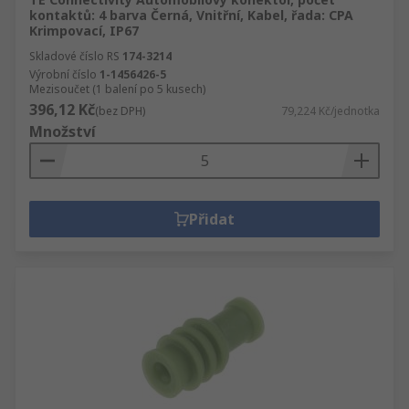
kontaktů: 4 barva Černá, Vnitřní, Kabel, řada: CPA
Krimpovací, IP67
Skladové číslo RS
174-3214
Výrobní číslo
1-1456426-5
Mezisoučet (1 balení po 5 kusech)
396,12 Kč
(bez DPH)
79,224 Kč/jednotka
Množství
Přidat