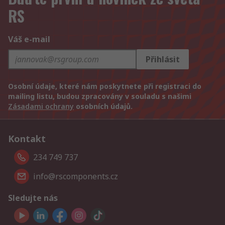
RS
Váš e-mail
Přihlásit
Osobní údaje, které nám poskytnete při registraci do
mailing listu, budou zpracovány v souladu s našimi
Zásadami ochrany
osobních údajů.
Kontakt
234 749 737
info@rscomponents.cz
Sledujte nás