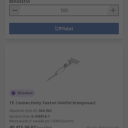
Množství
Přidat
Skladem
TE Connectivity Faston Vnitřní Krimpovací
Skladové číslo RS
304-962
Výrobní číslo
6-928918-1
Mezisoučet (1 naviják po 13000 kusech)
40 415,06 Kč
(bez DPH)
40 415,06 Kč/naviják