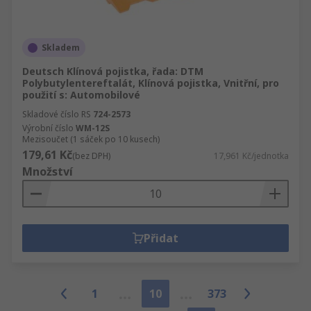
Skladem
Deutsch Klínová pojistka, řada: DTM
Polybutylentereftalát, Klínová pojistka, Vnitřní, pro
použití s: Automobilové
Skladové číslo RS
724-2573
Výrobní číslo
WM-12S
Mezisoučet (1 sáček po 10 kusech)
179,61 Kč
(bez DPH)
17,961 Kč/jednotka
Množství
Přidat
1
10
373