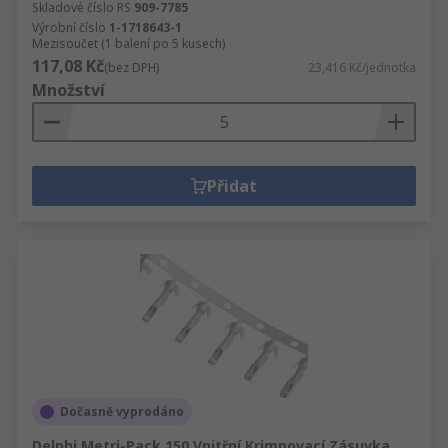
Skladové číslo RS
909-7785
Výrobní číslo
1-1718643-1
Mezisoučet (1 balení po 5 kusech)
117,08 Kč
(bez DPH)
23,416 Kč/jednotka
Množství
Přidat
Dočasně vyprodáno
Delphi Metri-Pack 150 Vnitřní Krimpovací Zásuvka