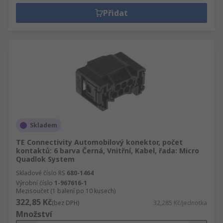
Přidat
Skladem
TE Connectivity Automobilový konektor, počet
kontaktů: 6 barva Černá, Vnitřní, Kabel, řada: Micro
Quadlok System
Skladové číslo RS
680-1464
Výrobní číslo
1-967616-1
Mezisoučet (1 balení po 10 kusech)
322,85 Kč
(bez DPH)
32,285 Kč/jednotka
Množství