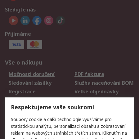
Sledujte nás
Přijímáme
Vše o nákupu
Možnosti doručení
PDF faktura
Sledování zásilky
Služba naceňování BOM
Registrace
Velké objednávky
Vrácení zboží
Respektujeme vaše soukromí
Právní
Soubory cookie a další technologie využíváme pro
statistickou analýzu, personalizaci obsahu a zobrazování
Autorská práva
Obchodní podmínky
reklam na webových stránkách třetích stran. Kliknutím na
společnosti RS