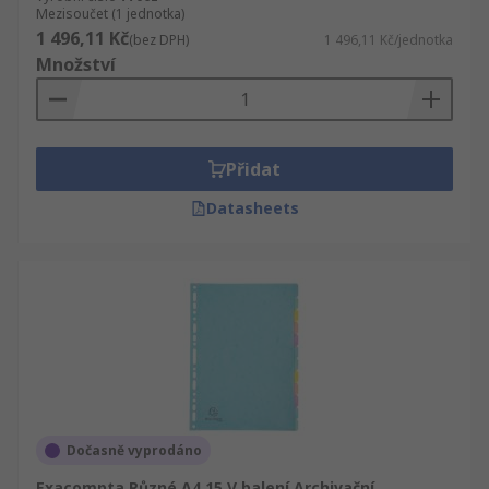
Mezisoučet (1 jednotka)
1 496,11 Kč
(bez DPH)
1 496,11 Kč/jednotka
Množství
Přidat
Datasheets
Dočasně vyprodáno
Exacompta Různé A4 15 V balení Archivační