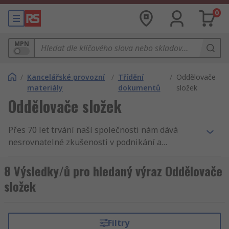
0
MPN
/
Kancelářské provozní
/
Třídění
/
Oddělovače
materiály
dokumentů
složek
Oddělovače složek
Přes 70 let trvání naší společnosti nám dává
nesrovnatelné zkušenosti v podnikání a
zásobování podniků. Nabízíme Oddělovače
složek. Tak podporujeme inženýry v celém světě,
8 Výsledky/ů pro hledaný výraz Oddělovače
distribuujeme Oddělovače složek a Papírový
složek
spotřební materiál zákazníkům do 160 zemí
světa, kteří vědí, že se mohou spolehnout na
kvalitní produkt a vynikající servis, ať se jedná o
Filtry
Papír pro tisk vizitek nebo Spony na papír s