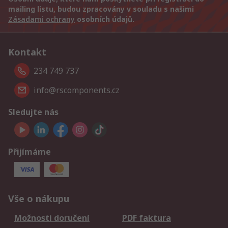
mailing listu, budou zpracovány v souladu s našimi
Zásadami ochrany
osobních údajů.
Kontakt
234 749 737
info@rscomponents.cz
Sledujte nás
Přijímáme
Vše o nákupu
Možnosti doručení
PDF faktura