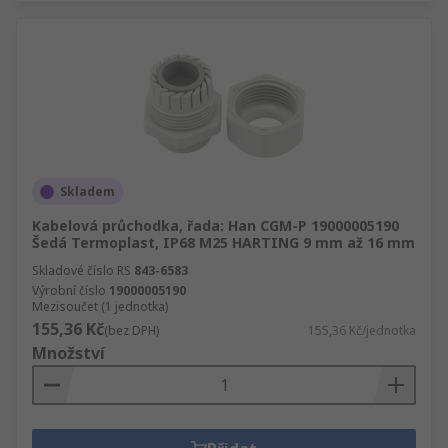
Skladem
Kabelová průchodka, řada: Han CGM-P 19000005190
Šedá Termoplast, IP68 M25 HARTING 9 mm až 16 mm
Skladové číslo RS
843-6583
Výrobní číslo
19000005190
Mezisoučet (1 jednotka)
155,36 Kč
(bez DPH)
155,36 Kč/jednotka
Množství