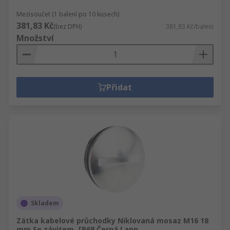
Mezisoučet (1 balení po 10 kusech)
381,83 Kč
(bez DPH)
381,83 Kč/balení
Množství
Přidat
Skladem
Zátka kabelové průchodky Niklovaná mosaz M16 18
mm Se závitem, IP68 Černá Lapp