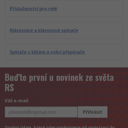
Příslušenství pro relé
Klávesnice a klávesové spínače
Spínače s klíčem a volicí přepínače
Buďte první u novinek ze světa
RS
Váš e-mail
Přihlásit
Osobní údaje, které nám poskytnete při registraci do