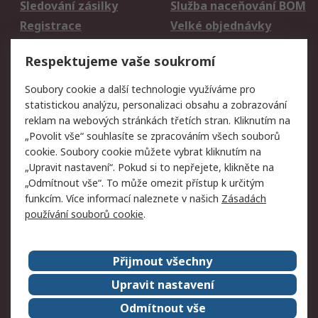
Sledování zásilky
Služba naceňování BOM
Registrace
Velké objednávky
Vrácení zboží
Respektujeme vaše soukromí
Právní
Soubory cookie a další technologie využíváme pro
statistickou analýzu, personalizaci obsahu a zobrazování
Autorská práva
Obchodní podmínky
reklam na webových stránkách třetích stran. Kliknutím na
společnosti RS
„Povolit vše“ souhlasíte se zpracováním všech souborů
Prohlášení o ochraně
Zabezpečení
cookie. Soubory cookie můžete vybrat kliknutím na
údajů
elektronické pošty
„Upravit nastavení“. Pokud si to nepřejete, klikněte na
Zásady pro soubory
Zásady ochrany
„Odmítnout vše“. To může omezit přístup k určitým
cookie
osobních údajů
funkcím. Více informací naleznete v našich
Zásadách
používání souborů cookie
.
O naší společnosti
Přijmout všechny
Celosvětově
Kontakt
O naší společnosti
RS Group
Upravit nastavení
Kariéra
Ocenění
Odmítnout vše