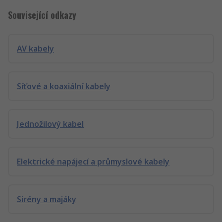
Související odkazy
AV kabely
Síťové a koaxiální kabely
Jednožilový kabel
Elektrické napájecí a průmyslové kabely
Sirény a majáky