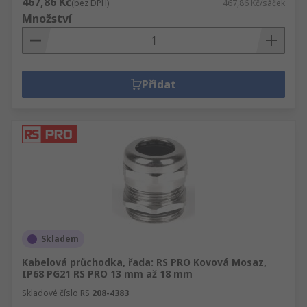
467,86 Kč
(bez DPH)
467,86 Kč/sáček
Množství
Přidat
Skladem
Kabelová průchodka, řada: RS PRO Kovová Mosaz,
IP68 PG21 RS PRO 13 mm až 18 mm
Skladové číslo RS
208-4383