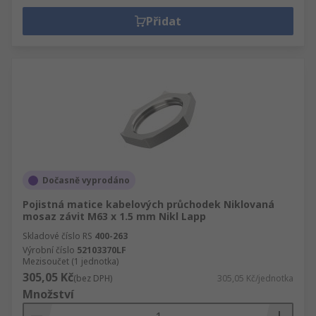
Přidat
Dočasně vyprodáno
Pojistná matice kabelových průchodek Niklovaná
mosaz závit M63 x 1.5 mm Nikl Lapp
Skladové číslo RS
400-263
Výrobní číslo
52103370LF
Mezisoučet (1 jednotka)
305,05 Kč
(bez DPH)
305,05 Kč/jednotka
Množství