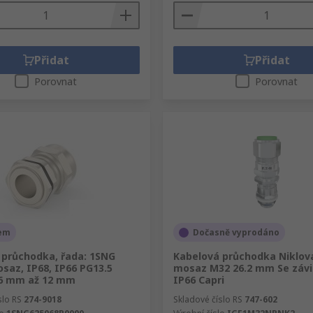
Přidat
Přidat
Porovnat
Porovnat
em
Dočasně vyprodáno
 průchodka, řada: 1SNG
Kabelová průchodka Niklov
saz, IP68, IP66 PG13.5
mosaz M32 26.2 mm Se záv
 6 mm až 12 mm
IP66 Capri
slo RS
274-9018
Skladové číslo RS
747-602