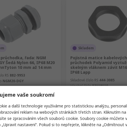
em
Skladem
 průchodka, řada: NGM
Pojistná matice kabelových
Y Šedá Nylon 66, IP68 M20
průchodek Polyamid vyztuž
nnTyton 10 mm až 14 mm
skelným vláknem závit M16
IP68 Lapp
slo RS
882-9953
Skladové číslo RS
444-3085
lo
NGM20-DGY
Výrobní číslo
53119110
(1 balení po 10 kusech)
Mezisoučet (1 balení po 5 kusech)
ujeme vaše soukromí
č
29,15 Kč
(bez DPH)
338,14 Kč/balení
(bez DPH)
29,
í
Množství
kie a další technologie využíváme pro statistickou analýzu, personal
brazování reklam na webových stránkách třetích stran. Kliknutím na 
síte se zpracováním všech souborů cookie. Soubory cookie můžete 
a „Upravit nastavení“. Pokud si to nepřejete, klikněte na „Odmítnout v