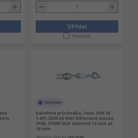
Přidat
Porovnat
Skladem
aná
Kabelová průchodka, řada: HSK-M
item,
1.691.2500.50 Nikl Niklovaná mosaz,
IP68, IP69K M25 Hummel 13 mm až
18 mm
Skladové číslo RS
289-0540