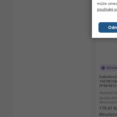
může omezit
používání 
Odm
Sklad
Kabelová
1427BCGM
IP68 M1
Skladové čí
Výrobní čís
Mezisoučet 
179,61 K
Množstv