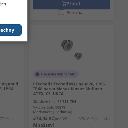
Přidat
ách
Porovnat
šechny
Dočasně vyprodáno
Polyamid
Přechod Přechod M32 na M20, IP66,
, IP66
IP68 barva Mosaz Mosaz Moflash
ATEX, CE, UKCA
Skladové číslo RS
783-794
Výrobní číslo
50278
Mezisoučet (1 jednotka)
378,43 Kč
77 Kč/balení
(bez DPH)
378,43 Kč/jednotka
Množství