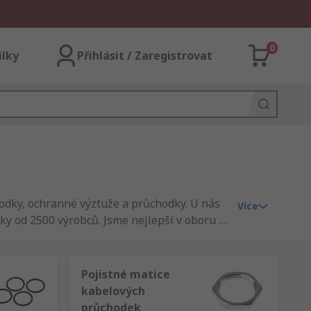
0
ilky
Přihlásit / Zaregistrovat
odky, ochranné výztuže a průchodky. U nás
Více
y od 2500 výrobců. Jsme nejlepší v oboru a
.Distribuujeme Kabely & Dráty pro podniky
jsou vyrobeny přímo u nás v RS Essentials.
ranné výztuže a průchodky byla doručena
Pojistné matice
kabelových
průchodek