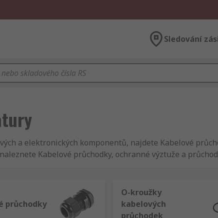
Sledování zás
atury
ových a elektronických komponentů, najdete Kabelové průch
naleznete Kabelové průchodky, ochranné výztuže a průchodk
lužby - 1,6 milionu spokojených zákazníků je toho důkazem
 a průchodky jsou od respektovaných výrobců na trhu nebo 
budeme snažit, aby Vaše dodávka - Kabelové průchodky, och
O-kroužky
é průchodky
kabelových
průchodek