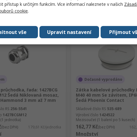
Přidat
Přidat
 přístup k určitým funkcím. Více informací naleznete v našich
Zásad
souborů cookie
.
Porovnat
Porovnat
ítnout vše
Upravit nastavení
Přijmout v
em
Dočasně vyprodáno
 průchodka, řada: 1427BCG
Zátka kabelové průchodky 
12 Šedá Niklovaná mosaz,
M40 40 mm Se závitem, IP68
2 Hammond 3 mm až 7 mm
Šedá Phoenix Contact
slo RS
256-5541
Skladové číslo RS
535-689
lo
1427BCGM12
Výrobní číslo
1424522
(1 jednotka)
Mezisoučet (1 balení po 5 kusech)
č
162,77 Kč
(bez DPH)
179,61 Kč/jednotka
(bez DPH)
162,
í
Množství