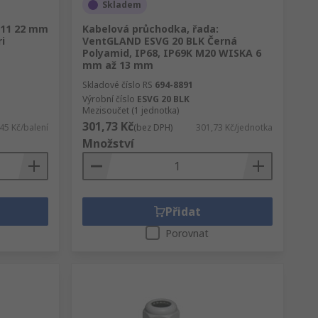
Skladem
G11 22 mm
Kabelová průchodka, řada:
i
VentGLAND ESVG 20 BLK Černá
Polyamid, IP68, IP69K M20 WISKA 6
mm až 13 mm
Skladové číslo RS
694-8891
Výrobní číslo
ESVG 20 BLK
Mezisoučet (1 jednotka)
301,73 Kč
45 Kč/balení
(bez DPH)
301,73 Kč/jednotka
Množství
Přidat
Porovnat