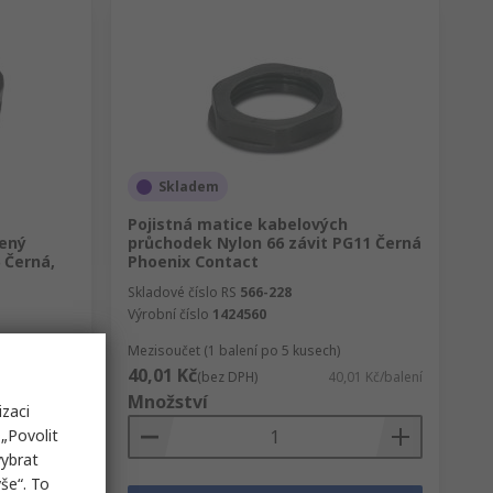
Skladem
Pojistná matice kabelových
ený
průchodek Nylon 66 závit PG11 Černá
 Černá,
Phoenix Contact
Skladové číslo RS
566-228
Výrobní číslo
1424560
Mezisoučet (1 balení po 5 kusech)
40,01 Kč
15 Kč/balení
(bez DPH)
40,01 Kč/balení
Množství
izaci
„Povolit
vybrat
še“. To