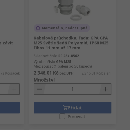
Momentáln_ nedostupné
Kabelová průchodka, řada: GPA GPA
 závit
M25 Světle šedá Polyamid, IP68 M25
Fibox 11 mm až 17 mm
Skladové číslo RS
284-8562
Výrobní číslo
GPA M25
Mezisoučet (1 balení po 50 kusech)
2 346,01 Kč
,72 Kč/sáček
(bez DPH)
2 346,01 Kč/balení
Množství
Přidat
Porovnat