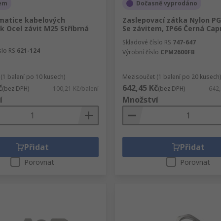
em
Dočasně vyprodáno
 matice kabelových
Zaslepovací zátka Nylon P
 Ocel závit M25 Stříbrná
Se závitem, IP66 Černá Capr
Skladové číslo RS
747-647
slo RS
621-124
Výrobní číslo
CPM2600FB
(1 balení po 10 kusech)
Mezisoučet (1 balení po 20 kusech)
č
642,45 Kč
(bez DPH)
100,21 Kč/balení
(bez DPH)
642,
í
Množství
Přidat
Přidat
Porovnat
Porovnat