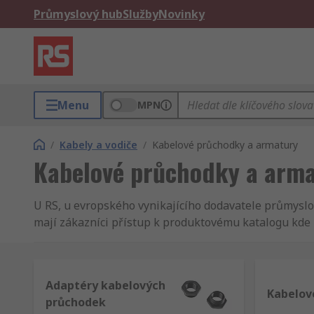
Průmyslový hub
Služby
Novinky
Menu
MPN
/
Kabely a vodiče
/
Kabelové průchodky a armatury
Kabelové průchodky a arm
U RS, u evropského vynikajícího dodavatele průmysl
mají zákazníci přístup k produktovému katalogu kde 
nabízíme Vám, našim zákazníkům, nejlepší servis a s
a všechny naše Kabelové průchodky, ochranné výztuže
Spokojenost zákazníků je pro nás klíčová a vždy se 
Adaptéry kabelových
přístí den.
Kabelov
průchodek