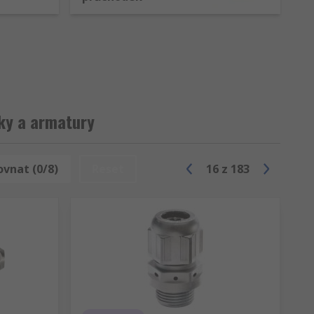
ky a armatury
ovnat (0/8)
Reset
16
z
183