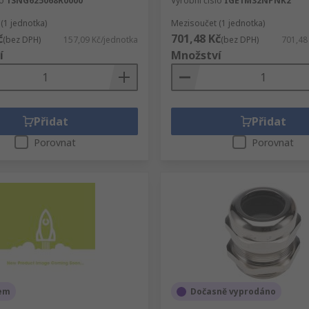
lo
1SNG625068R0000
Výrobní číslo
IGE1M32NPNK2
(1 jednotka)
Mezisoučet (1 jednotka)
č
701,48 Kč
(bez DPH)
157,09 Kč/jednotka
(bez DPH)
701,48
í
Množství
Přidat
Přidat
Porovnat
Porovnat
em
Dočasně vyprodáno