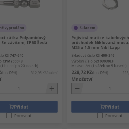
ně vyprodáno
Skladem
ací zátka Polyamidový
Pojistná matice kabelových
 Se závitem, IP68 Šedá
průchodek Niklovaná mosaz
M25 x 1.5 mm Nikl Lapp
slo RS
747-640
Skladové číslo RS
400-246
lo
CPM2000FB
Výrobní číslo
52103030LF
(1 balení po 20 kusech)
Mezisoučet (1 sáček po 5 kusech)
č
228,72 Kč
(bez DPH)
312,95 Kč/balení
(bez DPH)
228
í
Množství
Přidat
Přidat
Porovnat
Porovnat