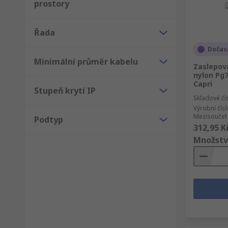
prostory
Řada
Dočas
Minimální průměr kabelu
Zaslepov
nylon Pg7
Capri
Stupeň krytí IP
Skladové čí
Výrobní čís
Mezisoučet 
Podtyp
312,95 K
Množstv