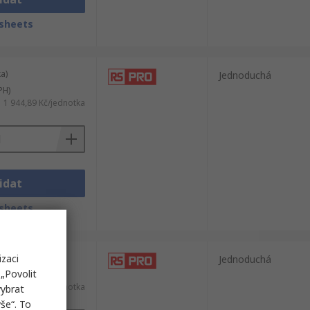
sheets
a)
Jednoduchá
PH)
1 944,89 Kč/jednotka
idat
sheets
izaci
a)
Jednoduchá
„Povolit
PH)
4 927,86 Kč/jednotka
vybrat
še“. To