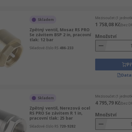
Mezisoučet (1 jednotk
Skladem
1 758,08 Kč
(bez D
Zpětný ventil, Mosaz RS PRO
Se závitem BSP 2 in, pracovní
Množství
tlak: 12 bar
Skladové číslo RS
486-233
Př
Data
Mezisoučet (1 jednotk
Skladem
4 795,79 Kč
(bez D
Zpětný ventil, Nerezová ocel
RS PRO Se závitem R 1 in,
Množství
pracovní tlak: 25 bar
Skladové číslo RS
720-9282