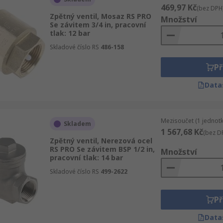
469,97 Kč
(bez DPH
Zpětný ventil, Mosaz RS PRO
Množství
Se závitem 3/4 in, pracovní
tlak: 12 bar
Skladové číslo RS
486-158
Př
Data
Mezisoučet (1 jednotk
Skladem
1 567,68 Kč
(bez D
Zpětný ventil, Nerezová ocel
RS PRO Se závitem BSP 1/2 in,
Množství
pracovní tlak: 14 bar
Skladové číslo RS
499-2622
Př
Data