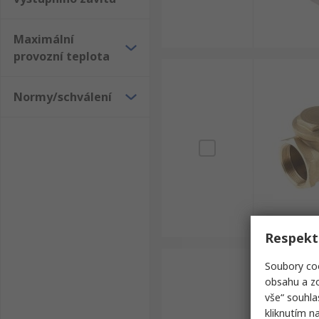
Maximální
provozní teplota
Normy/schválení
Respekt
Soubory coo
obsahu a zo
vše“ souhla
kliknutím n