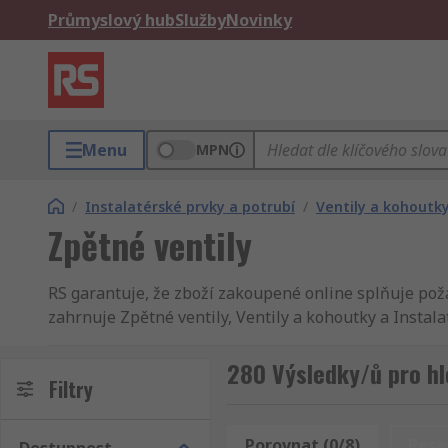
Průmyslový hub
Služby
Novinky
Menu
MPN
/
Instalatérské prvky a potrubí
/
Ventily a kohoutk
Zpětné ventily
RS garantuje, že zboží zakoupené online splňuje poža
zahrnuje Zpětné ventily, Ventily a kohoutky a Instal
vždy včas. Kromě Zpětné ventily máme v RS i širší na
Instalatérské prvky a potrubí. Jako naši zákaznící s
280 Výsledky/ů pro hl
Filtry
průmyslové, elektronické zboží a náhradní díly. Na 
nebo jiného Zpětné ventily výrobce a výsledky se Vá
Informační Zónu, která obsahují více než 100.000 str
Porovnat (0/8)
Rese