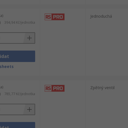
a)
Jednoduchá
)
394,94 Kč/jednotka
idat
sheets
a)
Zpětný ventil
)
785,77 Kč/jednotka
idat