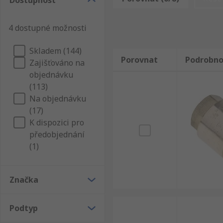
Dostupnost
bezpečnostní rady a opatření. My vám doručíme Zpětné
bezpečnostních standartů, takže nám můžete plně dův
4 dostupné možnosti
a kohoutky - nabízíme podporu vynikajících inženýrů a
Skladem (144)
Porovnat
Podrobno
Zajišťováno na
objednávku
(113)
Na objednávku
(17)
K dispozici pro
předobjednání
(1)
Značka
Podtyp