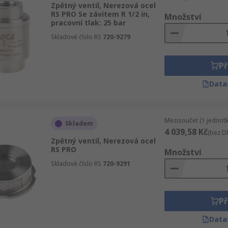
Zpětný ventil, Nerezová ocel
RS PRO Se závitem R 1/2 in,
Množství
pracovní tlak: 25 bar
Skladové číslo RS
720-9279
Př
Data
Mezisoučet (1 jednotk
Skladem
4 039,58 Kč
(bez D
Zpětný ventil, Nerezová ocel
RS PRO
Množství
Skladové číslo RS
720-9291
Př
Data