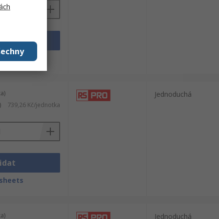
ách
idat
šechny
sheets
a)
Jednoduchá
)
739,26 Kč/jednotka
idat
sheets
a)
Jednoduchá