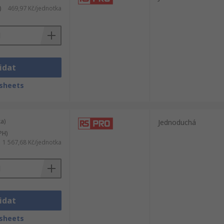
)
469,97 Kč/jednotka
idat
sheets
a)
Jednoduchá
PH)
1 567,68 Kč/jednotka
idat
sheets