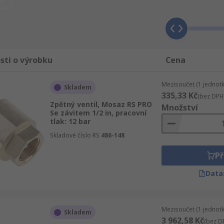
 ventily do druhého dne. Usilujeme o to, aby naše Zpětné v
ěřovat. O skupině Ventily a kohoutky najdete u nás komple
 informační a poradenský servis, ale také flexibilní slevy.
sti o výrobku
Cena
Mezisoučet (1 jednotk
Skladem
335,33 Kč
(bez DPH
Zpětný ventil, Mosaz RS PRO
Množství
Se závitem 1/2 in, pracovní
tlak: 12 bar
Skladové číslo RS
486-148
Př
Data
Mezisoučet (1 jednotk
Skladem
3 962,58 Kč
(bez D