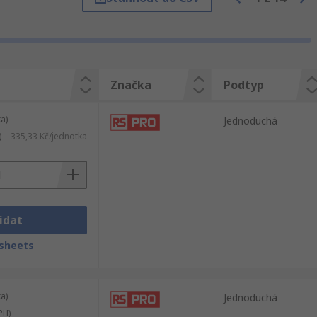
entily splnily požadavky nejvyšší kvality a
tní technické informace. Ventily
Značka
Podtyp
a)
Jednoduchá
)
335,33 Kč/jednotka
idat
sheets
a)
Jednoduchá
PH)