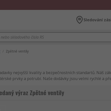
Sledování zás
y
/
Zpětné ventily
davky nejvyšší kvality a bezpečnostních standartů. Náš zák
atérské prvky a potrubí. Naše dodávky jsou velmi rychlé a p
bídku dalšího sortimentu Mechanické produkty a nástroje. P
i můžete prohlédnout kompletní nabídku sekce Mechanické pr
edaný výraz Zpětné ventily
našich stránkách se můžete orientovat rychle a jednoduše. 
m zobrazí srovnané podle jména, značky, dostupnosti nebo a
an technických dat a podpory pro všechny Zpětné ventily výro
t