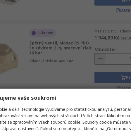
Data
Mezisoučet (1 jednotk
Skladem
1 944,89 Kč
(bez D
Zpětný ventil, Mosaz RS PRO
Se závitem 2 in, pracovní tlak:
Množství
16 bar
Skladové číslo RS
486-182
Př
Data
ujeme vaše soukromí
kie a další technologie využíváme pro statistickou analýzu, personal
Mezisoučet (1 jednotk
Dočasně vyprodáno
4 927,86 Kč
brazování reklam na webových stránkách třetích stran. Kliknutím na 
(bez D
Zpětný ventil, Nerezová ocel
síte se zpracováním všech souborů cookie. Soubory cookie můžete 
RS PRO
Množství
a „Upravit nastavení“. Pokud si to nepřejete, klikněte na „Odmítnout v