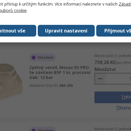
Skladové číslo RS
720-9295
 přístup k určitým funkcím. Více informací naleznete v našich
Zásad
souborů cookie
.
Př
ítnout vše
Upravit nastavení
Přijmout v
Data
Mezisoučet (1 jednotk
Skladem
739,26 Kč
(bez DPH
Zpětný ventil, Mosaz RS PRO
Množství
Se závitem BSP 1 in, pracovní
tlak: 12 bar
Skladové číslo RS
486-205
Př
Data
Mezisoučet (1 jednotk
Skladem