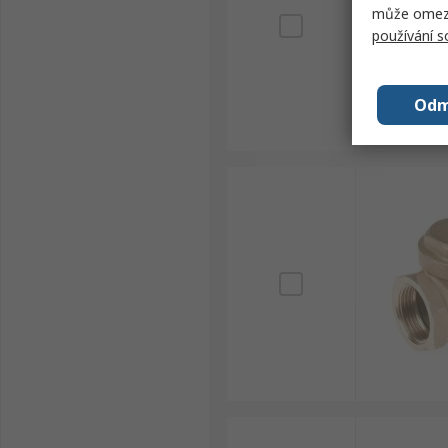
může omezit
používání 
Odm