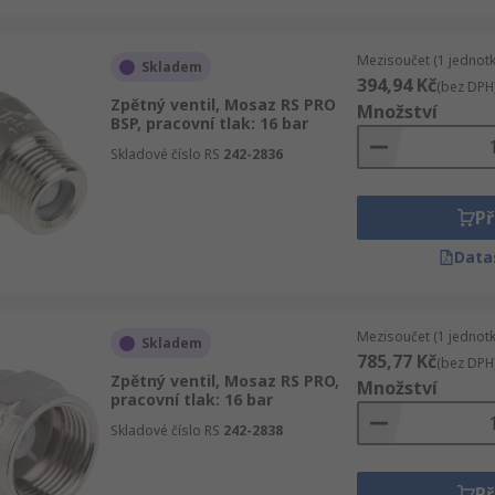
Mezisoučet (1 jednotk
Skladem
394,94 Kč
(bez DPH
Zpětný ventil, Mosaz RS PRO
Množství
BSP, pracovní tlak: 16 bar
Skladové číslo RS
242-2836
Př
Data
Mezisoučet (1 jednotk
Skladem
785,77 Kč
(bez DPH
Zpětný ventil, Mosaz RS PRO,
Množství
pracovní tlak: 16 bar
Skladové číslo RS
242-2838
Př