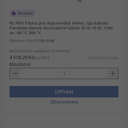
Skladem
RS PRO Páska pro doprovodný ohřev, typ kabelu:
Paralelní obvod, Konstantní výkon 20 m 15 W, 110V
ac -60 °C 200 °C
Skladové číslo RS
703-3108
Mezisoučet (1 naviják po 20 metrech)
4 518,29 Kč
(bez DPH)
4 518,29 Kč/naviják
Množství
Přidat
Datasheets