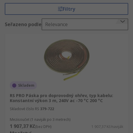
výrobků, mezi které také patří Kabely pro
Filtry
doprovodné ohřevy. Kromě Kabely pro
doprovodné ohřevy je vám k dispozici oblast
Seřazeno podle
Relevance
Elektrotechnika, automatizace a kabely, dále
nabízíme Elektroinstalace, HVAC a zabezpečení,
příslušenství a náhradní díly. S dotazy se můžete
obrátit také na online poradnu. Technická data a
specifikace si můžete stáhnout na těchto
stránkách.
Skladem
RS PRO Páska pro doprovodný ohřev, typ kabelu:
Konstantní výkon 3 m, 240V ac -70 °C 200 °C
Skladové číslo RS
379-722
Mezisoučet (1 naviják po 3 metrech)
1 907,37 Kč
(bez DPH)
1 907,37 Kč/naviják