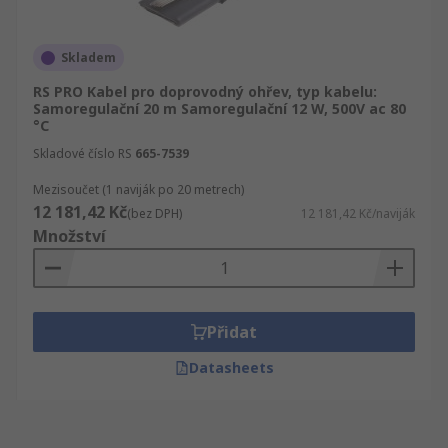
Skladem
RS PRO Kabel pro doprovodný ohřev, typ kabelu:
Samoregulační 20 m Samoregulační 12 W, 500V ac 80
°C
Skladové číslo RS
665-7539
Mezisoučet (1 naviják po 20 metrech)
12 181,42 Kč
(bez DPH)
12 181,42 Kč/naviják
Množství
Přidat
Datasheets