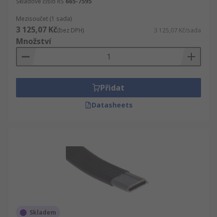
Skladové číslo RS
665-7595
Mezisoučet (1 sada)
3 125,07 Kč
(bez DPH)
3 125,07 Kč/sada
Množství
Přidat
Datasheets
Skladem