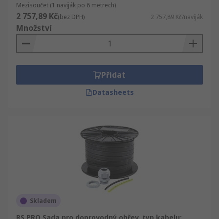
Mezisoučet (1 naviják po 6 metrech)
2 757,89 Kč
(bez DPH)
2 757,89 Kč/naviják
Množství
Přidat
Datasheets
Skladem
RS PRO Sada pro doprovodný ohřev, typ kabelu: