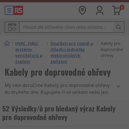
0
MPN
/
HVAC, řídicí
/
Součásti pro topné a
/
Kabely pro
systémy
chladicí jednotky
doprovodné
ventilátorů a
elektronických
ohřevy
teploty
zařízení
Kabely pro doprovodné ohřevy
My vám doručíme Kabely pro doprovodné ohřevy
do druhého dne. Kupujete-li ve velkém nebo jen
jeden kus, zajistíme, aby váš nákup - Kabely pro
doprovodné ohřevy byl dodán druhý den. Jsme si
52 Výsledky/ů pro hledaný výraz Kabely
jisti, že naše výrobky jsou nejkvalitnější na trhu,
pro doprovodné ohřevy
ale chceme, abyste se přesvědčili sami a proto
Vám nabízíme technickou specifikaci všech