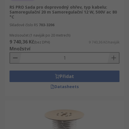
RS PRO Sada pro doprovodný ohřev, typ kabelu:
Samoregulační 20 m Samoregulační 12 W, 500V ac 80
°C
Skladové číslo RS
703-3206
Mezisoučet (1 naviják po 20 metrech)
9 740,36 Kč
(bez DPH)
9 740,36 Kč/naviják
Množství
Přidat
Datasheets