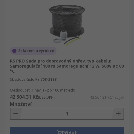
Skladem u výrobce
RS PRO Sada pro doprovodný ohřev, typ kabelu:
Samoregulační 100 m Samoregulační 12 W, 500V ac 80
°C
Skladové číslo RS
703-3133
Mezisoučet (1 naviják po 100 metrech)
42 504,31 Kč
(bez DPH)
42 504,31 Kč/naviják
Množství
Přidat