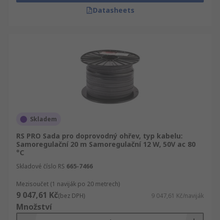
Datasheets
Skladem
RS PRO Sada pro doprovodný ohřev, typ kabelu:
Samoregulační 20 m Samoregulační 12 W, 50V ac 80
°C
Skladové číslo RS
665-7466
Mezisoučet (1 naviják po 20 metrech)
9 047,61 Kč
(bez DPH)
9 047,61 Kč/naviják
Množství