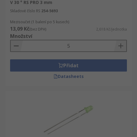
V 30 ° RS PRO 3 mm
Skladové číslo RS
254-5693
Mezisoučet (1 balení po 5 kusech)
13,09 Kč
(bez DPH)
2,618 Kč/jednotka
Množství
Přidat
Datasheets