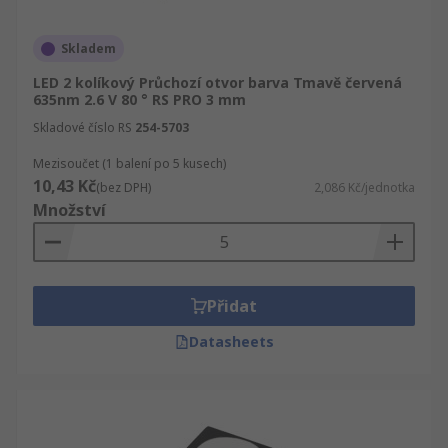
mají vestavěné řídicí jednotky pro vytváření
kombinací primárních barev a používají se
většinou v dekorativních a zábavních
Skladem
aplikacích.
LED 2 kolíkový Průchozí otvor barva Tmavě červená
635nm 2.6 V 80 ° RS PRO 3 mm
Skladové číslo RS
254-5703
Mezisoučet (1 balení po 5 kusech)
10,43 Kč
(bez DPH)
2,086 Kč/jednotka
Množství
Přidat
Datasheets