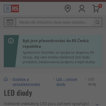
0
MPN
Byli jste přesměrováni do RS Česká
republika
Společnost Distrelec se spojila se skupinou RS
Group, aby vám mohla nabídnout širší škálu
produktů, lokalizovanou podporu a lepší služby.
/
Displeje a
/
LED – svítivé
/
LED
optoelektronika
diody
diody
LED diody
Viditelné indikátory LED jsou zařízení vyzařující