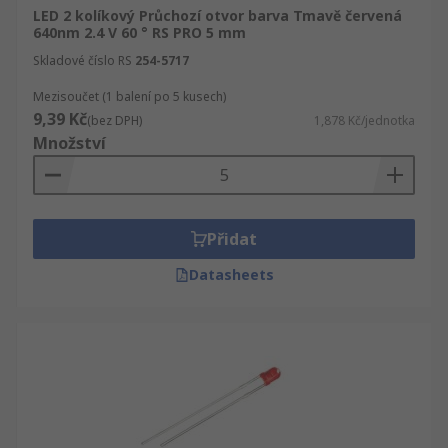
LED 2 kolíkový Průchozí otvor barva Tmavě červená
Viditelné LED indikátory mají různé viditelné
640nm 2.4 V 60 ° RS PRO 5 mm
světelné vlastnosti:
Skladové číslo RS
254-5717
Blikající LED jsou indikátory vyžadují
Mezisoučet (1 balení po 5 kusech)
pozornost nebo označují varování, které
9,39 Kč
(bez DPH)
1,878 Kč/jednotka
jsou ovládány multivibračními obvody
Množství
blikajícími v předem nastavených
intervalech.
Dvoubarevné indikátory LED mají v jedné
Přidat
jednotce dva různé barevné indikátory LED,
které zobrazují stav systému, například
Datasheets
„zapnuto“ nebo „vypnuto“.
Tříbarevné LED diody mají tři LED emitory v
jedné jednotce, které produkují různé barvy,
nejběžnějším příkladem jsou systémy
semaforů.
RGB (červená, zelená, modrá) LED diody