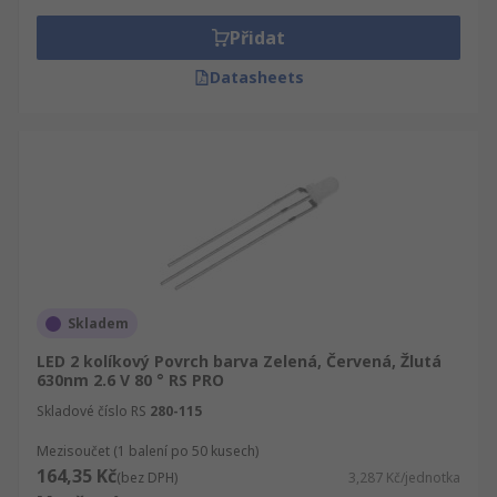
Přidat
Datasheets
Skladem
LED 2 kolíkový Povrch barva Zelená, Červená, Žlutá
630nm 2.6 V 80 ° RS PRO
Skladové číslo RS
280-115
Mezisoučet (1 balení po 50 kusech)
164,35 Kč
(bez DPH)
3,287 Kč/jednotka