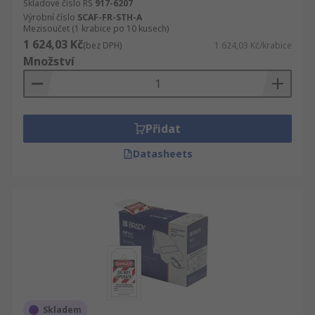
Skladové číslo RS
917-6207
Výrobní číslo
SCAF-FR-STH-A
Mezisoučet (1 krabice po 10 kusech)
1 624,03 Kč
(bez DPH)
1 624,03 Kč/krabice
Množství
Přidat
Datasheets
Skladem