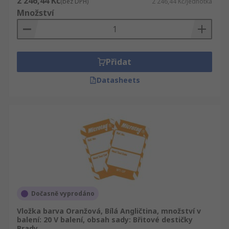
2 246,44 Kč
(bez DPH)
2 246,44 Kč/jednotka
Množství
Přidat
Datasheets
Dočasně vyprodáno
Vložka barva Oranžová, Bílá Angličtina, množství v
balení: 20 V balení, obsah sady: Břitové destičky
Brady