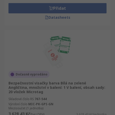
Přidat
Datasheets
Dočasně vyprodáno
Bezpečnostní visačky barva Bílá na zelené
Angličtina, množství v balení: 1 V balení, obsah sady:
20 vložek Microtag
Skladové číslo RS
767-544
Výrobní číslo
MIC-PK-GPI-GN
Mezisoučet (1 jednotka)
3 628,43 Kč
(bez DPH)
3 628,43 Kč/jednotka