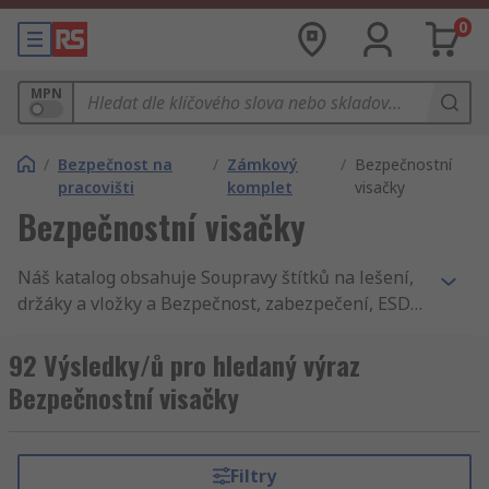
0
MPN
/
Bezpečnost na
/
Zámkový
/
Bezpečnostní
pracovišti
komplet
visačky
Bezpečnostní visačky
Náš katalog obsahuje Soupravy štítků na lešení,
držáky a vložky a Bezpečnost, zabezpečení, ESD
řízení a čisté prostory. Nabízíme možnost
dodávky do druhého dne, tisíce komponentů s
92 Výsledky/ů pro hledaný výraz
příslušenstvím, vysoko kvalitní služby, není divu,
Bezpečnostní visačky
že zákazníci 160 zemí světa nakupují u RS.
Hledáte určitý Signs & Labels výrobek? Nemůžete
najít dodavatele, co je schopný zajistit
Filtry
hromadnou objednávku od 0? V naší nabídce