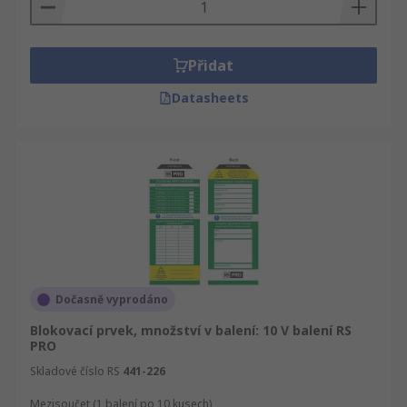
dále Soupravy štítků na lešení, držáky a vložky,
elektrické a průmyslové výrobky. Prohlédněte si
celou nabídku sekce IT, Zkušební a bezpečnostní
Přidat
vybavení. Najdete tam Bezpečnost, zabezpečení,
ESD řízení a čisté prostory a Bezpečnostní a
Datasheets
zabezpečovací značky a příslušenství.
Dočasně vyprodáno
Blokovací prvek, množství v balení: 10 V balení RS
PRO
Skladové číslo RS
441-226
Mezisoučet (1 balení po 10 kusech)