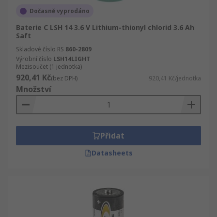
Dočasně vyprodáno
Baterie C LSH 14 3.6 V Lithium-thionyl chlorid 3.6 Ah
Saft
Skladové číslo RS
860-2809
Výrobní číslo
LSH14LIGHT
Mezisoučet (1 jednotka)
920,41 Kč
(bez DPH)
920,41 Kč/jednotka
Množství
Přidat
Datasheets