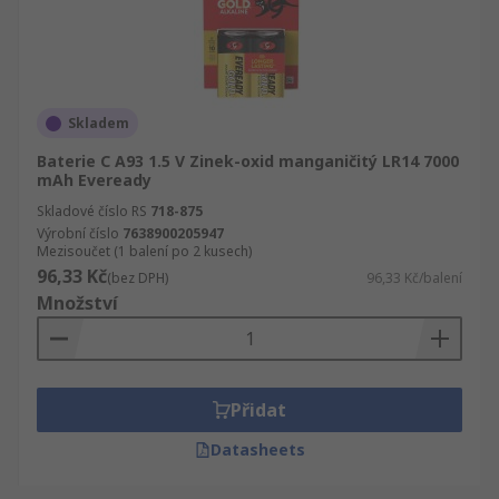
Skladem
Baterie C A93 1.5 V Zinek-oxid manganičitý LR14 7000
mAh Eveready
Skladové číslo RS
718-875
Výrobní číslo
7638900205947
Mezisoučet (1 balení po 2 kusech)
96,33 Kč
(bez DPH)
96,33 Kč/balení
Množství
Přidat
Datasheets