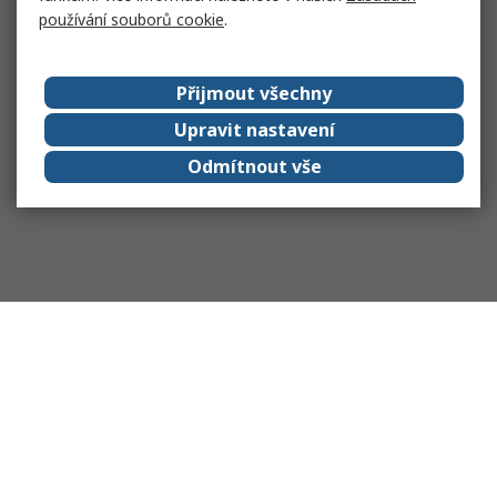
používání souborů cookie
.
Přijmout všechny
Upravit nastavení
Odmítnout vše