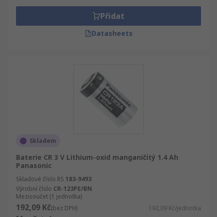
Přidat
Datasheets
Skladem
Baterie CR 3 V Lithium-oxid manganičitý 1.4 Ah
Panasonic
Skladové číslo RS
183-9493
Výrobní číslo
CR-123PE/BN
Mezisoučet (1 jednotka)
192,09 Kč
(bez DPH)
192,09 Kč/jednotka