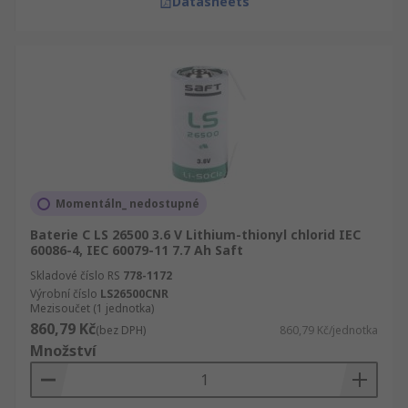
Datasheets
Momentáln_ nedostupné
Baterie C LS 26500 3.6 V Lithium-thionyl chlorid IEC
60086-4, IEC 60079-11 7.7 Ah Saft
Skladové číslo RS
778-1172
Výrobní číslo
LS26500CNR
Mezisoučet (1 jednotka)
860,79 Kč
(bez DPH)
860,79 Kč/jednotka
Množství