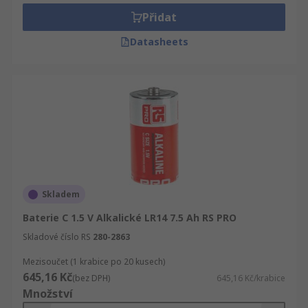
baterie, která by nejlépe vyhovovala vašim
Přidat
potřebám, podívejte se do naší příručky pro
Datasheets
baterie typu C.
Standardní baterie typu C jsou ideální pro
přenosná zařízení se středně vysokými úrovněmi
výkonu a spotřeby. Široce se používají v
následujících zařízeních:
svítilny,
fotoaparáty,
Skladem
rádia,
Baterie C 1.5 V Alkalické LR14 7.5 Ah RS PRO
poplašné a bezpečnostní systémy,
Skladové číslo RS
280-2863
hudební nástroje
Mezisoučet (1 krabice po 20 kusech)
vysílačky,
645,16 Kč
(bez DPH)
645,16 Kč/krabice
hračky.
Množství