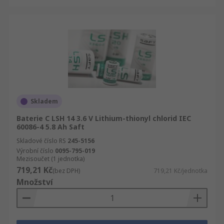
Skladem
Baterie C LSH 14 3.6 V Lithium-thionyl chlorid IEC
60086-4 5.8 Ah Saft
Skladové číslo RS
245-5156
Výrobní číslo
0095-795-019
Mezisoučet (1 jednotka)
719,21 Kč
(bez DPH)
719,21 Kč/jednotka
Množství