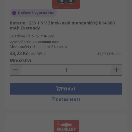
Dočasně vyprodáno
Baterie 1235 1.5 V Zinek-oxid manganičitý R14 580
mAh Eveready
Skladové číslo RS
718-882
Výrobní číslo
7638900083606
Mezisoučet (1 balení po 2 kusech)
43,23 Kč
(bez DPH)
43,23 Kč/balení
Množství
Přidat
Datasheets