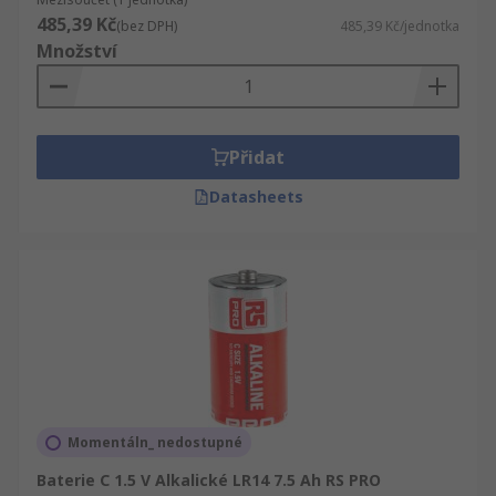
od nabíjecích lithium-iontových baterií typu
485,39 Kč
(bez DPH)
485,39 Kč/jednotka
V, které se obvykle používají v noteboocích
Množství
nebo smartphonech.
Přidat
Datasheets
Momentáln_ nedostupné
Baterie C 1.5 V Alkalické LR14 7.5 Ah RS PRO