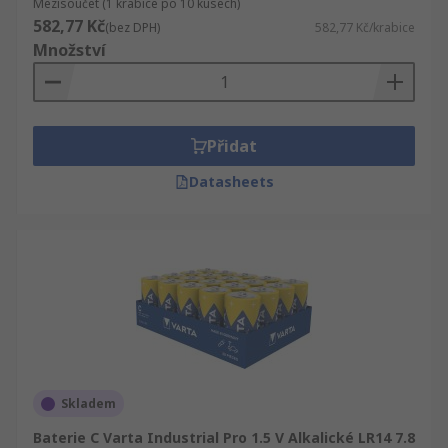
Mezisoučet (1 krabice po 10 kusech)
582,77 Kč
(bez DPH)
582,77 Kč/krabice
Množství
Přidat
Datasheets
Skladem
Baterie C Varta Industrial Pro 1.5 V Alkalické LR14 7.8