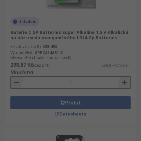
Skladem
Baterie C GP Batteries Super Alkaline 1.5 V Alkalická
na bázi oxidu manganičitého LR14 Gp Batteries
Skladové číslo RS
533-495
Výrobní číslo
GPPCA14AS110
Mezisoučet (1 balení po 4 kusech)
298,87 Kč
(bez DPH)
298,87 Kč/balení
Množství
Přidat
Datasheets