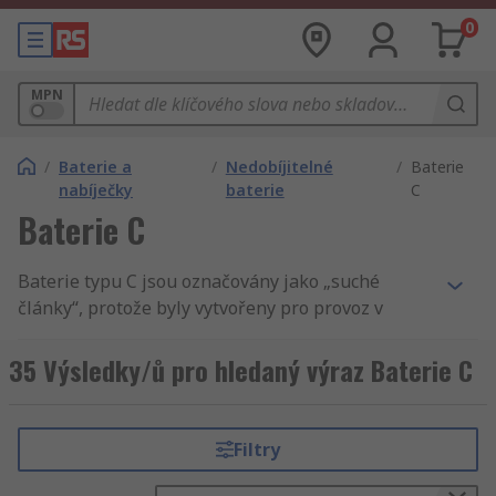
0
MPN
/
Baterie a
/
Nedobíjitelné
/
Baterie
nabíječky
baterie
C
Baterie C
Baterie typu C jsou označovány jako „suché
články“, protože byly vytvořeny pro provoz v
aplikacích nebo produktech s minimální vnitřní
vlhkostí. Baterie typu C jsou větší než jiné
35 Výsledky/ů pro hledaný výraz Baterie C
standardní suché články, např. baterie typů AA a
AAA, a jako takové nabízejí spolehlivost a
dlouhou životnost, což za stejných okolností jiné
Filtry
baterie nenabízejí.