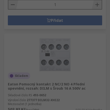
Přidat
Skladem
Eaton Pomocný kontakt 2 NC/2 NO 4 Přední
upevnění, rozsah: DILM s Šroub 16 A 500V ac
Skladové číslo RS
493-0652
Výrobní číslo
277377 DILM32-XHI22
Mezisoučet (1 jednotka)
503,93 Kč
(bez DPH)
503,93 Kč/jednotka