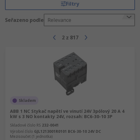
oblouku, který značně prodlužuje jejich životnost.
Filtry
Co znamená konfigurace „normální stav“
Seřazeno podle
Relevance
stykače?
2
z
817
Běžná konfigurace stykače popisuje uspořádání
kontaktů, když není použit proud. Většina
stykačů je normálně rozpojená, to znamená, že
se zavřou za přítomnosti proudu. Existují
odchylky, tato konfigurace je však jednou z
určujících charakteristik stykačů a jednou z věcí,
které je oddělují od standardních relé.
Použití stykačů
Skladem
ABB 1 NC Stykač napětí ve vinutí 24V 3pólový 20 A 4
Stykače se obvykle používají pro průmyslové
kW s 3 NO kontakty 24V, rozsah: BC6-30-10 3P
aplikace s velmi vysokým zatížením a jejich
Skladové číslo RS
232-0041
systémy hodnocení jsou navrženy tak, aby to
Výrobní číslo
GJL1213001R0101 BC6-30-10 24V DC
Mezisoučet (1 jednotka)
odrážely. Jsou dodávány v různých klasifikacích