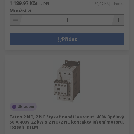
1 189,97 Kč
(bez DPH)
1 189,97 Kč/jednotka
podle normy IEC 60947-4-1. Tyto klasifikace jsou
Množství
vyjádřeny jako čísla AC, od AC-1 po AC-4.
Používají se i jiné klasifikační systémy.Mezi
aplikace stykačů patří spouštěcí motory, zajištění
regulace u pecí, regulace rychlosti velmi velkých
Přidat
motorů a dalších aplikací s velkými rozměry
Skladem
Eaton 2 NO, 2 NC Stykač napětí ve vinutí 400V 3pólový
50 A 400V 22 kW s 2 NO/2 NC kontakty Řízení motoru,
rozsah: DILM