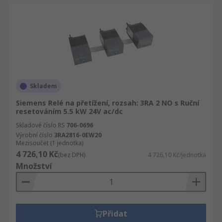
Skladem
Siemens Relé na přetížení, rozsah: 3RA 2 NO s Ruční
resetováním 5.5 kW 24V ac/dc
Skladové číslo RS
706-0696
Výrobní číslo
3RA2816-0EW20
Mezisoučet (1 jednotka)
4 726,10 Kč
(bez DPH)
4 726,10 Kč/jednotka
Množství
Přidat