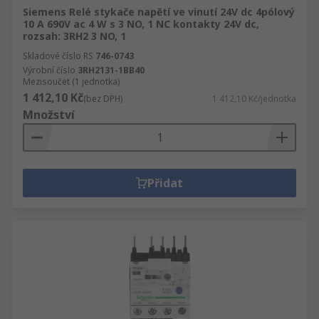
Siemens Relé stykače napětí ve vinutí 24V dc 4pólový
10 A 690V ac 4 W s 3 NO, 1 NC kontakty 24V dc,
rozsah: 3RH2 3 NO, 1
Skladové číslo RS
746-0743
Výrobní číslo
3RH2131-1BB40
Mezisoučet (1 jednotka)
1 412,10 Kč
(bez DPH)
1 412,10 Kč/jednotka
Množství
Přidat