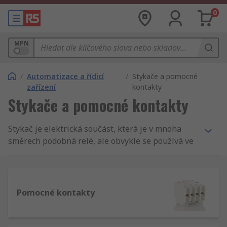
0
MPN
/
Automatizace a řídicí
/
Stykače a pomocné
zařízení
kontakty
Stykače a pomocné kontakty
Stykač je elektrická součást, která je v mnoha
směrech podobná relé, ale obvykle se používá ve
větších aplikacích.Stykače jsou v podstatě
spínače, které lze ovládat dálkově. Mohou být
navrženy tak, aby fungovaly při napětí podobném
ovládacím zařízením, které řídí jejich stav, nebo
Pomocné kontakty
mohou být navrženy tak, aby pracovaly při napětí
podobném zatížení, které ovládají.Stykače mají
funkce, které jej odlišují od standardního relé. Ve