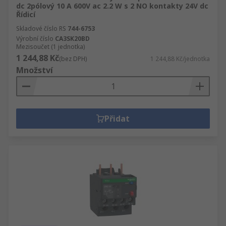
dc 2pólový 10 A 600V ac 2.2 W s 2 NO kontakty 24V dc
Řídicí
Skladové číslo RS
744-6753
Výrobní číslo
CA3SK20BD
Mezisoučet (1 jednotka)
1 244,88 Kč
(bez DPH)
1 244,88 Kč/jednotka
Množství
Přidat