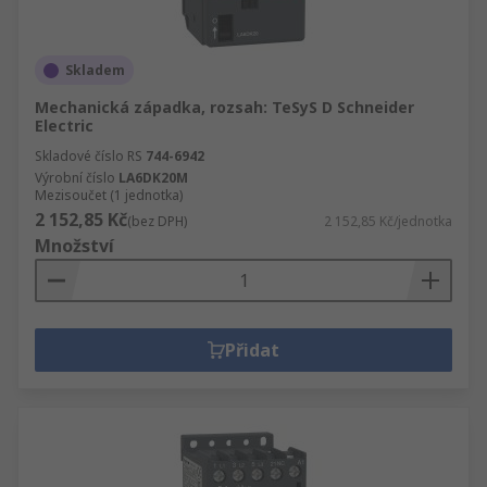
Skladem
Mechanická západka, rozsah: TeSyS D Schneider
Electric
Skladové číslo RS
744-6942
Výrobní číslo
LA6DK20M
Mezisoučet (1 jednotka)
2 152,85 Kč
(bez DPH)
2 152,85 Kč/jednotka
Množství
Přidat