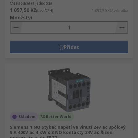
Mezisoučet (1 jednotka)
1 057,50 Kč
(bez DPH)
1 057,50 Kč/jednotka
Množství
Přidat
Skladem
RS Better World
Siemens 1 NO Stykač napětí ve vinutí 24V ac 3pólový
9 A 400V ac 4 kW s 3 NO kontakty 24V ac Řízení
motoru, rozsah: 3RT2