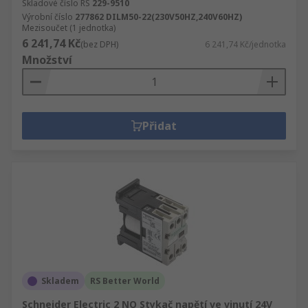
Skladové číslo RS
229-9510
Výrobní číslo
277862 DILM50-22(230V50HZ,240V60HZ)
Mezisoučet (1 jednotka)
6 241,74 Kč
(bez DPH)
6 241,74 Kč/jednotka
Množství
Přidat
Skladem
RS Better World
Schneider Electric 2 NO Stykač napětí ve vinutí 24V