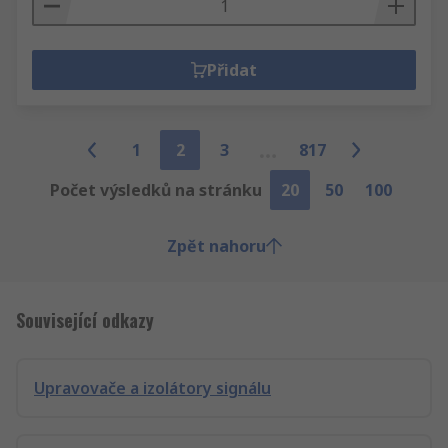
Přidat
1
2
3
817
Počet výsledků na stránku
20
50
100
Zpět nahoru
Související odkazy
Upravovače a izolátory signálu