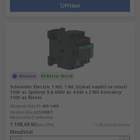
Přidat
Skladem
RS Better World
Schneider Electric 1 NO, 1 NC Stykač napětí ve vinutí
110V ac 3pólový 9 A 690V ac 4 kW s 3 NO kontakty
110V ac Řízení
Skladové číslo RS
400-1495
Výrobní číslo
LC1D09F7
Mezisoučet (1 jednotka)
1 198,69 Kč
(bez DPH)
1 198,69 Kč/jednotka
Množství