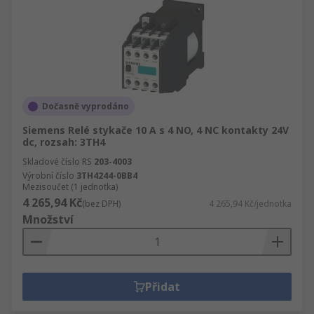
Dočasně vyprodáno
Siemens Relé stykače 10 A s 4 NO, 4 NC kontakty 24V
dc, rozsah: 3TH4
Skladové číslo RS
203-4003
Výrobní číslo
3TH4244-0BB4
Mezisoučet (1 jednotka)
4 265,94 Kč
(bez DPH)
4 265,94 Kč/jednotka
Množství
Přidat