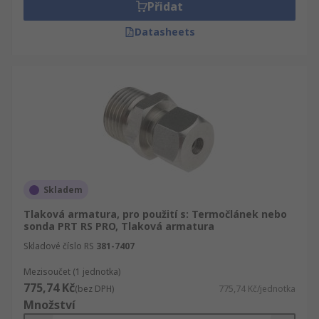
Přidat
Datasheets
Skladem
Tlaková armatura, pro použití s: Termočlánek nebo
sonda PRT RS PRO, Tlaková armatura
Skladové číslo RS
381-7407
Mezisoučet (1 jednotka)
775,74 Kč
(bez DPH)
775,74 Kč/jednotka
Množství