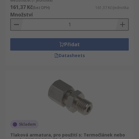
Mezisoučet (1 jednotka)
161,37 Kč
(bez DPH)
161,37 Kč/jednotka
Množství
Přidat
Datasheets
Skladem
Tlaková armatura, pro použití s: Termočlánek nebo