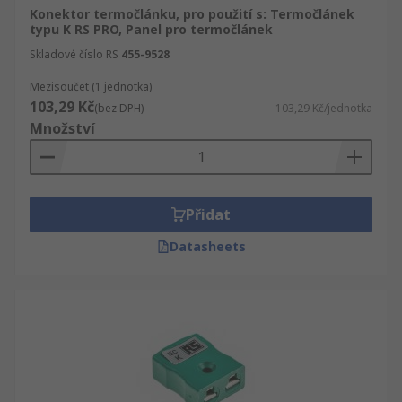
snímače
Konektor termočlánku, pro použití s: Termočlánek
typu K RS PRO, Panel pro termočlánek
Příslušenství pro montáž snímače, které zvolíte,
Skladové číslo RS
455-9528
bude záviset na typu používaného snímače.
Mezisoučet (1 jednotka)
Bubnové, válcové a indukční snímače vyžadují
103,29 Kč
(bez DPH)
103,29 Kč/jednotka
pro optimální výkon specifické montážní úchyty. K
Množství
dispozici je široká škála úhelníků, konzole,
svorek a upevňovacích prvků, včetně montážních
sad pro montáž svorek, nebo pro samostatnou
montáž. Správná kombinace tohoto příslušenství
Přidat
vám umožní optimalizovat umístění a funkci
snímače.
Datasheets