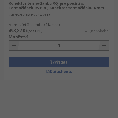
Konektor termočlánku XQ, pro použití s:
Termočlánek RS PRO, Konektor termočlánku 4 mm
Skladové číslo RS
262-3137
Mezisoučet (1 balení po 5 kusech)
493,87 Kč
(bez DPH)
493,87 Kč/balení
Množství
Přidat
Datasheets