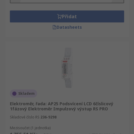
zvýraznění časových období úspory energie.
Měření spotřeby energie lze provádět na
třífázových nebo jednofázových sítích.
Přidat
Datasheets
Skladem
Elektroměr, řada: AP25 Podsvícení LCD 6číslicový
1fázový Elektroměr Impulzový výstup RS PRO
Skladové číslo RS
236-9298
Mezisoučet (1 jednotka)