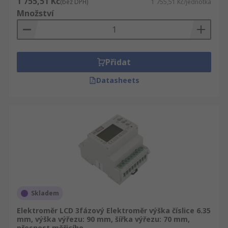
1 755,51 Kč
(bez DPH)
1 755,51 Kč/jednotka
Množství
Přidat
Datasheets
Skladem
Elektroměr LCD 3fázový Elektroměr výška číslice 6.35
mm, výška výřezu: 90 mm, šířka výřezu: 70 mm,
přesnost měřicího