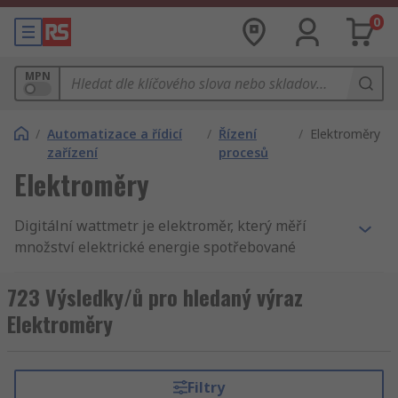
0
MPN
/
Automatizace a řídicí
/
Řízení
/
Elektroměry
zařízení
procesů
Elektroměry
Digitální wattmetr je elektroměr, který měří
množství elektrické energie spotřebované
domácnostmi, podniky nebo elektricky
napájenými zařízeními. Tyto měřiče nepřetržitě
723 Výsledky/ů pro hledaný výraz
měří okamžité napětí a proud, aby bylo možné
Elektroměry
odečítat energie. Množství odečtu je dáno
číselným displejem.
Filtry
Pro co se digitální wattmetry používají?