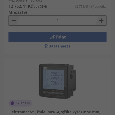
Mezisoučet (1 jednotka)
12 752,41 Kč
(bez DPH)
12 752,41 Kč/jednotka
Množství
Přidat
Datasheets
Skladem
Elektroměr St., řada: MPR-4, výška výřezu: 96 mm,