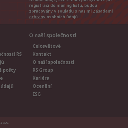
registraci do mailing listu, budou
zpracovány v souladu s našimi
Zásadami
ochrany
osobních údajů.
O naší společnosti
Celosvětově
čnosti RS
Kontakt
jů
O naší společnosti
é pošty
RS Group
ie
Kariéra
 údajů
Ocenění
ESG
z o.o.