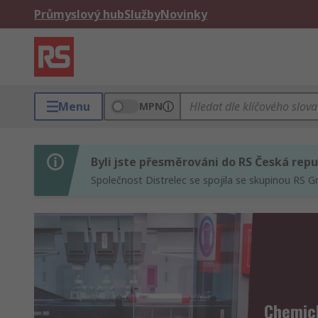
Průmyslový hub
Služby
Novinky
Menu
MPN
Byli jste přesměrováni do RS Česká repu
Společnost Distrelec se spojila se skupinou RS G
Chemic