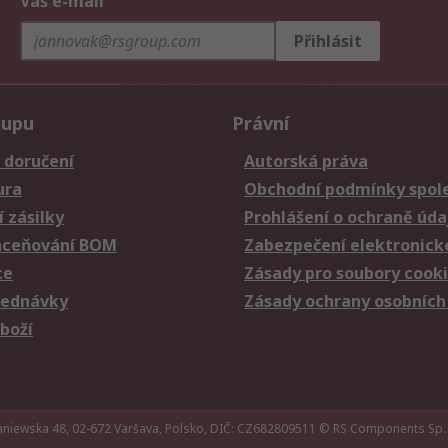
Váš e-mail
Přihlásit
kupu
Právní
 doručení
Autorská práva
ura
Obchodní podmínky spole
 zásilky
Prohlášení o ochraně úda
aceňování BOM
Zabezpečení elektronick
ce
Zásady pro soubory cook
jednávky
Zásady ochrany osobních
zboží
iewska 48, 02-672 Varšava, Polsko, DIČ: CZ682809511
© RS Components Sp. 