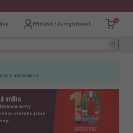
0
ilky
Přihlásit / Zaregistrovat
dporu a lepší služby.
á volba
xistence a my
během kterého jsme
ěny.