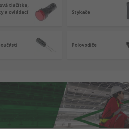
vá tlačítka,
y a ovládací
Stykače
součásti
Polovodiče