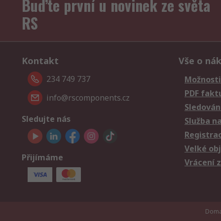
Buďte první u novinek ze světa
RS
Kontakt
Vše o ná
234 749 737
Možnosti
PDF fakt
info@rscomponents.cz
Sledování
Sledujte nás
Služba n
Registra
Velké ob
Přijímáme
Vrácení 
Doman