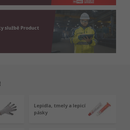
ky službě Product
e
Lepidla, tmely a lepicí
pásky