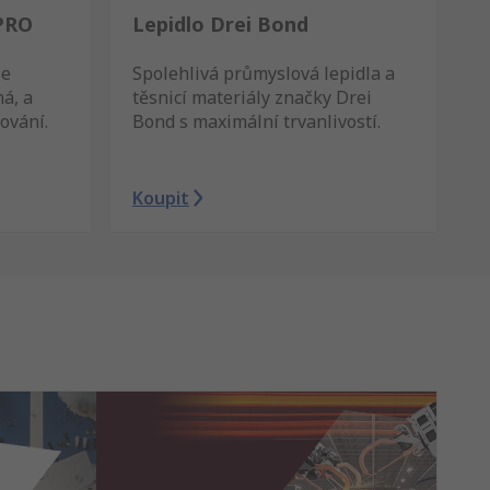
PRO
Lepidlo Drei Bond
je
Spolehlivá průmyslová lepidla a
á, a
těsnicí materiály značky Drei
ování.
Bond s maximální trvanlivostí.
Koupit