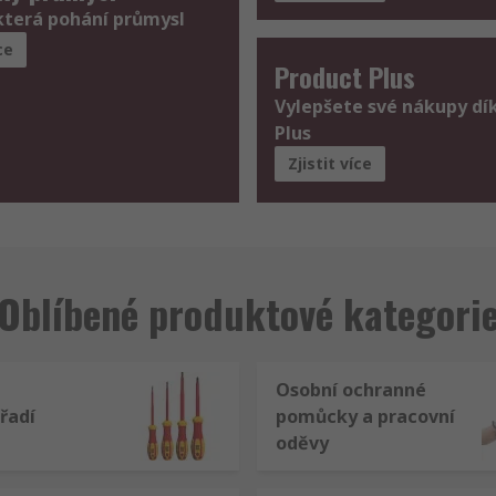
která pohání průmysl
ce
Product Plus
Vylepšete své nákupy dí
Plus
Zjistit více
Oblíbené produktové kategori
Osobní ochranné
řadí
pomůcky a pracovní
oděvy