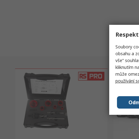
Respekt
Soubory coo
obsahu a zo
vše“ souhla
kliknutím n
může omezit
používání 
Odm