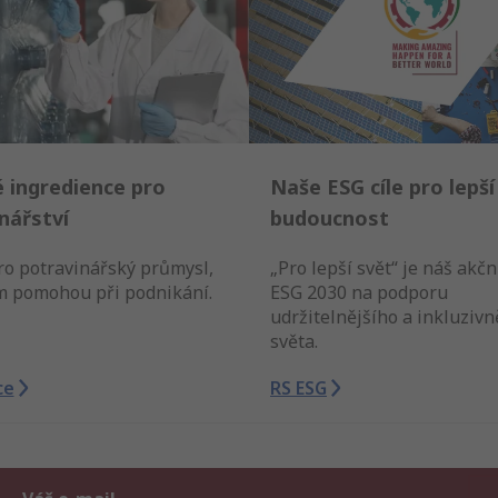
 ingredience pro
Naše ESG cíle pro lepší
nářství
budoucnost
ro potravinářský průmysl,
„Pro lepší svět“ je náš akčn
m pomohou při podnikání.
ESG 2030 na podporu
udržitelnějšího a inkluzivn
světa.
ce
RS ESG