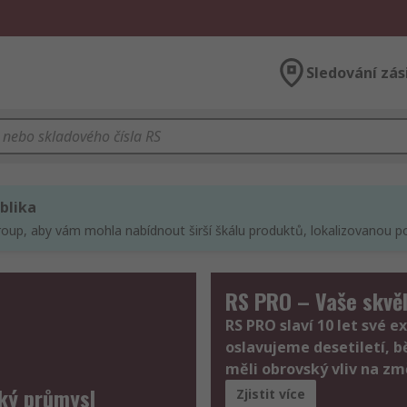
Sledování zás
blika
roup, aby vám mohla nabídnout širší škálu produktů, lokalizovanou po
RS PRO – Vaše skvěl
RS PRO slaví 10 let své e
oslavujeme desetiletí, 
měli obrovský vliv na zm
ký průmysl
Zjistit více