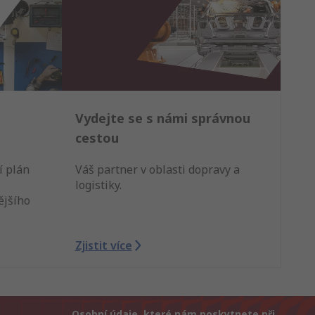
Vydejte se s námi správnou
cestou
í plán
Váš partner v oblasti dopravy a
logistiky.
ějšího
Zjistit více
Osobní údaje, které nám poskytnete při