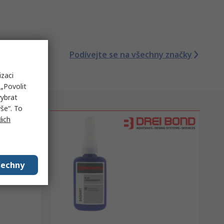
Podívejte se na všechny značky
izaci
„Povolit
vybrat
še“. To
ách
šechny